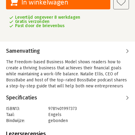
In winkelwagen
Levertijd ongeveer 8 werkdagen
Gratis verzonden
Past door de brievenbus
Samenvatting
The Freedom-based Business Model shows readers how to
create a thriving business that achieves their financial goals
while maintaining a work-life balance. Natalie Ellis, CEO of
BossBabe and host of the top-rated BossBabe podcast shares
a step-by-step guide that will help both new entrepreneurs
and those looking to improve work-life balance.
Specificaties
ISBN13:
9781401997373
Taal:
Engels
Bindwijze:
gebonden
Aantal pagina's:
256
Uitgever:
Hay House UK Ltd
Lezersrecensies