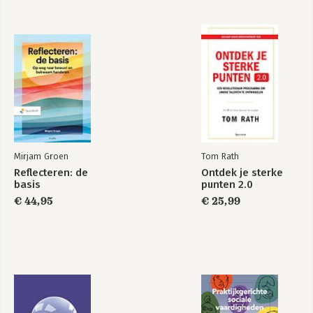
al. 22. Time-Frequency Representation in the Analysis of Stock
Market Data; G. Turhan-Sayan, S. Sayan. 23. Opportunity cost
algorithms for combinatorial auctions; K. Akcoglu, et al. 24. A
finite states contraction algorithm for dynamic models; J.X. Li.
25. Traffic network equilibrium and the environment; A.
Nagurney, et al. 26. Mathematical model of technology diffusion
in developing countries; Ding Zhang, et al. 27. Estimation of
Stochastic Volatility Models; F. Bartolucci, G. De Luca. 28.
Genetic programming with syntactic restrictions applied to
financial volatility forecasting; G. Zumbach, et al. 29. Simulation-
based tests of PTM; L. Khalaf, M. Kichian. 30. Credit risk
Mirjam Groen
Tom Rath
assessment using a multicriteria hierarchical discrimination
Reflecteren: de
Ontdek je sterke
approach; K. Kosmidou, et al.
basis
punten 2.0
€ 44,95
€ 25,99