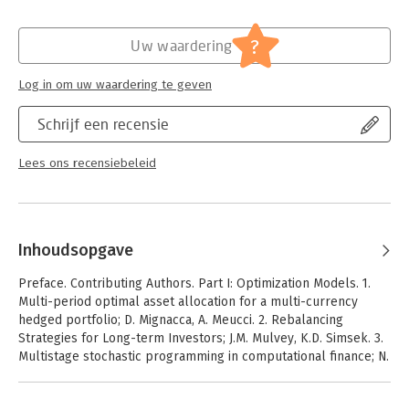
logistiek
Serie:
Applied Optimization
?
Uw waardering
Log in om uw waardering te geven
Schrijf een recensie
Lees ons recensiebeleid
Inhoudsopgave
Preface. Contributing Authors. Part I: Optimization Models. 1.
Multi-period optimal asset allocation for a multi-currency
hedged portfolio; D. Mignacca, A. Meucci. 2. Rebalancing
Strategies for Long-term Investors; J.M. Mulvey, K.D. Simsek. 3.
Multistage stochastic programming in computational finance; N.
Gulpinar, et al. 4. Multistage stochastic optimization model for
the cash management problem; O. Schmid. 5. Robust portfolio