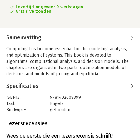
Levertijd ongeveer 9 werkdagen
Gratis verzonden
Samenvatting
Computing has become essential for the modeling, analysis,
and optimization of systems. This book is devoted to
algorithms, computational analysis, and decision models. The
chapters are organized in two parts: optimization models of
decisions and models of pricing and equilibria.
Specificaties
ISBN13:
9781402008399
Taal:
Engels
Bindwijze:
gebonden
Aantal pagina's:
626
Uitgever:
Springer US
Lezersrecensies
Druk:
2002
Hoofdrubriek:
Persoonlijke effectiviteit
,
Inkoop en
Wees de eerste die een lezersrecensie schrijft!