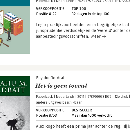
Paperback
Nederlands
2023
9789493196797
11-12-202
VERKOOPPOSITIE
TOP 100
Positie #122
32 dagen in de top 100
Legio praktijkvoorbeelden en in begrijpelijke taa
jurisprudentie verduidelijken de 'wereld' achter d
aanbestedingsvoorschriften.
Meer
Eliyahu Goldratt
Het is geen toeval
Paperback
Nederlands
2011
9789000331079
12e druk
andere uitgaves beschikbaar
VERKOOPPOSITIE
BESTSELLER
Positie #753
Meer dan 1000 verkocht
Alex Rogo heeft een prima jaar achter de rug. Hij 