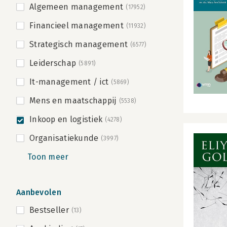
Algemeen management
(17952)
Financieel management
(11932)
Strategisch management
(6577)
Leiderschap
(5891)
It-management / ict
(5869)
Mens en maatschappij
(5538)
Inkoop en logistiek
(4278)
Organisatiekunde
(3997)
Toon meer
Aanbevolen
Bestseller
(13)