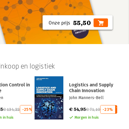
55,50
Inkoop en logistiek
ion Control in
Logistics and Supply
e
Chain Innovation
en
John Manners-Bell
95
€ 54,95
€ 134,22
-25%
€ 71,10
-23%
 in huis
Morgen in huis