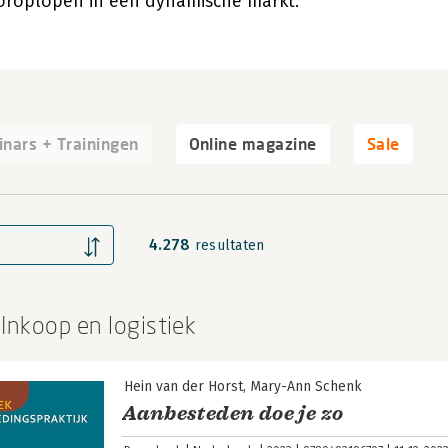
vooroplopen in een dynamische markt.
nars + Trainingen
Online magazine
Sale
4.278
resultaten
 Inkoop en logistiek
Hein van der Horst
Mary-Ann Schenk
Aanbesteden doe je zo