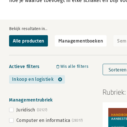
hoe je waarde toevoegt in elke schakel en blijf 
Bekijk resultaten in...
Alle producten
Managementboeken
Semi
Actieve filters
Wis alle filters
Sorteren
Inkoop en logistiek
Rubriek:
Managementrubriek
Juridisch
(32127)
Computer en informatica
(28317)