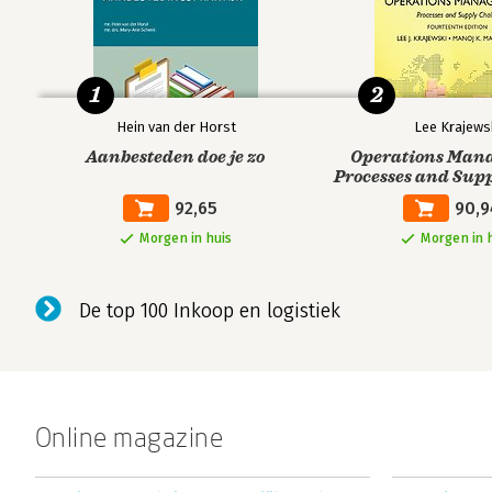
1
2
Hein van der Horst
Lee Krajews
Aanbesteden doe je zo
Operations Man
Processes and Supp
Global Edit
92,65
90,9
Morgen in huis
Morgen in 
De top 100 Inkoop en logistiek
Online magazine