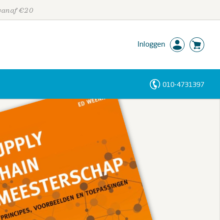
 vanaf €20
Inloggen
010-4731397
Personen
Trefwoorden