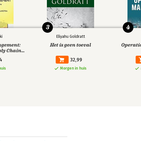
3
4
ki
Eliyahu Goldratt
agement:
Het is geen toeval
Operat
ly Chains,
ion
4
32,99
huis
Morgen in huis