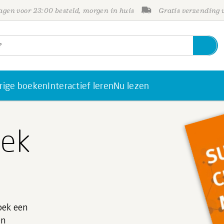
gen voor 23:00 besteld, morgen in huis
Gratis verzending
rige boeken
Interactief leren
Nu lezen
iek
boek een
en