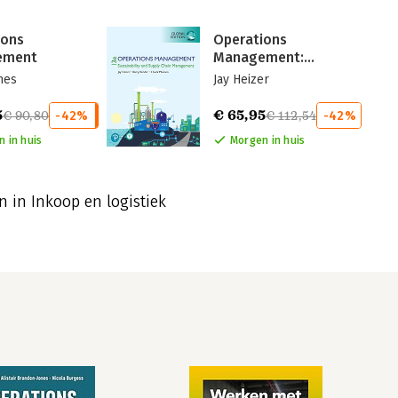
ions
Operations
ement
Management:
Sustainability and
nes
Jay Heizer
Supply C
5
€ 65,95
€ 90,80
-42%
€ 112,54
-42%
 in huis
Morgen in huis
n in Inkoop en logistiek