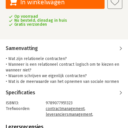
In winkelwagen
Op voorraad
Nu besteld, dinsdag in huis
Gratis verzonden
Samenvatting
• Wat zijn relationele contracten?
• Wanneer is een relationeel contract logisch om te kiezen en
wanneer niet?
• Waarom schrijven we eigenlijk contracten?
• Wat is de meerwaarde van het opnemen van sociale normen
in een contract?
Specificaties
• Hoe komt het dat partijen elkaar onredelijk vinden, maar hun
eigen gedrag als redelijk beschouwen?
ISBN13:
9789077951323
• Hoe ziet een uitkomstgericht contract eruit?
Trefwoorden:
contractmanagement
,
• Welk inkoopproces hoort bij welke samenwerkingsrelatie?
leveranciersmanagement
,
• Hoe creëren partijen vertrouwen in een relatie?
inkoopmanagement
• Wat zijn de ervaringen van andere organisaties met
Taal:
Nederlands
Lezersrecensies
relationele contracten?