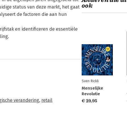
Anderen die di
ook
uidige status van deze markt, het gaat
nalyseert de factoren die aan hun
jfstak en identificeren de essentiële
ling.
Sven Rickli
Menselijke
Revolutie
gische verandering
,
retail
€ 29,95