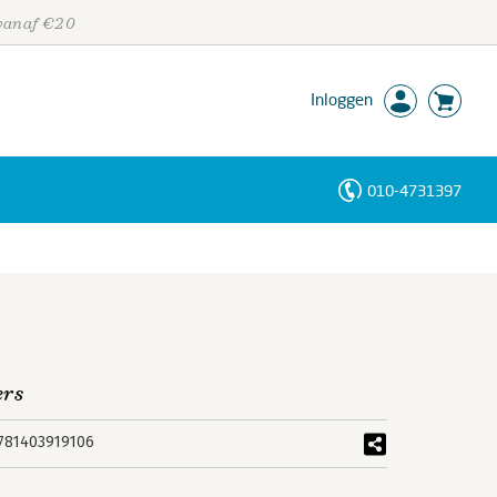
 vanaf €20
Inloggen
010-4731397
Personen
Trefwoorden
ers
781403919106