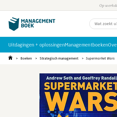
Op werkda
Uitdagingen + oplossingen
Managementboeken
Ove
Boeken
Strategisch management
Supermarket Wars