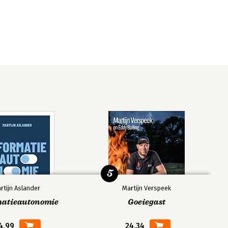
5
rtijn Aslander
Martijn Verspeek
matieautonomie
Goeiegast
4,99
24,34