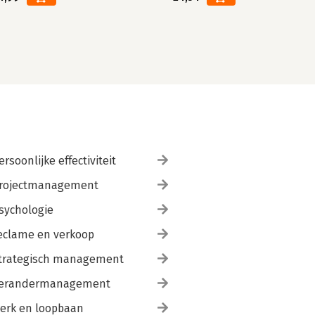
ersoonlijke effectiviteit
rojectmanagement
sychologie
eclame en verkoop
trategisch management
erandermanagement
erk en loopbaan