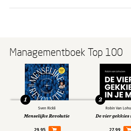
Managementboek Top 100
1
2
Sven Rickli
Robin Van Lohu
Menselijke Revolutie
De vier gekkies 
29,95
27,99