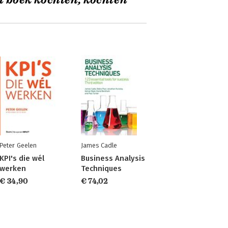
t boek kochten, kochten
Peter Geelen
James Cadle
KPI's die wél
Business Analysis
werken
Techniques
€ 34,90
€ 74,02