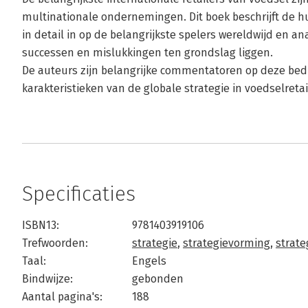
multinationale ondernemingen. Dit boek beschrijft de h
in detail in op de belangrijkste spelers wereldwijd en a
successen en mislukkingen ten grondslag liggen.
De auteurs zijn belangrijke commentatoren op deze bedri
karakteristieken van de globale strategie in voedselretai
Specificaties
ISBN13:
9781403919106
Trefwoorden:
strategie
,
strategievorming
,
strate
Taal:
Engels
Bindwijze:
gebonden
Aantal pagina's:
188