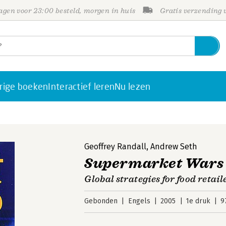
gen voor 23:00 besteld, morgen in huis
Gratis verzending
rige boeken
Interactief leren
Nu lezen
Geoffrey Randall
,
Andrew Seth
Supermarket Wars
Global strategies for food retail
Gebonden
Engels
2005
1e druk
9