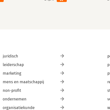
juridisch
p
leiderschap
p
marketing
p
mens en maatschappij
r
non-profit
s
ondernemen
v
organisatiekunde
w