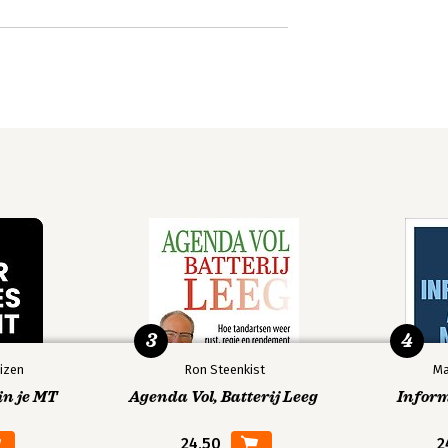
3
4
izen
Ron Steenkist
Ma
in je MT
Agenda Vol, Batterij Leeg
Infor
24,50
2