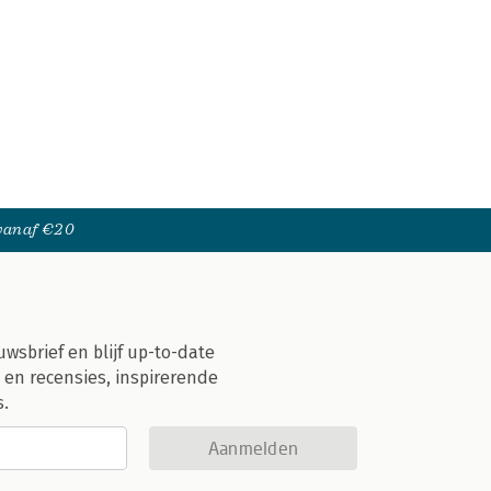
 vanaf €20
uwsbrief en blijf up-to-date
 en recensies, inspirerende
s.
Aanmelden