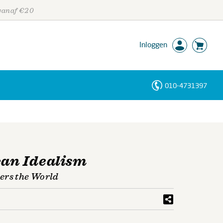
 vanaf €20
Inloggen
010-4731397
Personen
Trefwoorden
can Idealism
ers the World