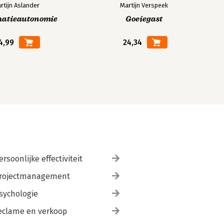
rtijn Aslander
Martijn Verspeek
matieautonomie
Goeiegast
4,99
24,34
ersoonlijke effectiviteit
rojectmanagement
sychologie
eclame en verkoop