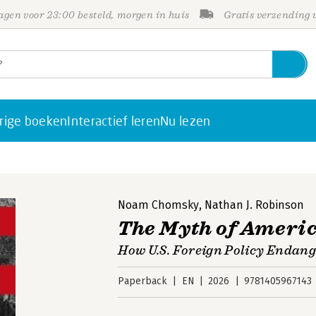
gen voor 23:00 besteld, morgen in huis
Gratis verzending
rige boeken
Interactief leren
Nu lezen
Noam Chomsky
,
Nathan J. Robinson
The Myth of Ameri
How U.S. Foreign Policy Endang
Paperback
EN
2026
9781405967143