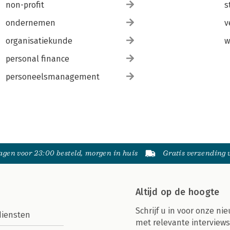
non-profit
s
ondernemen
v
organisatiekunde
w
personal finance
personeelsmanagement
gen voor 23:00 besteld, morgen in huis
Gratis verzending
Altijd op de hoogte
Schrijf u in voor onze nie
diensten
met relevante interviews