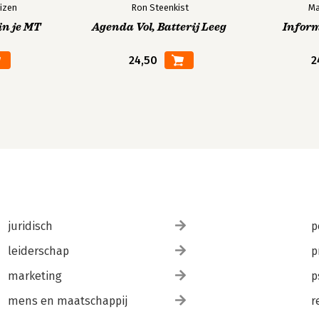
izen
Ron Steenkist
Ma
in je MT
Agenda Vol, Batterij Leeg
Infor
24,50
2
juridisch
p
leiderschap
p
marketing
p
mens en maatschappij
r