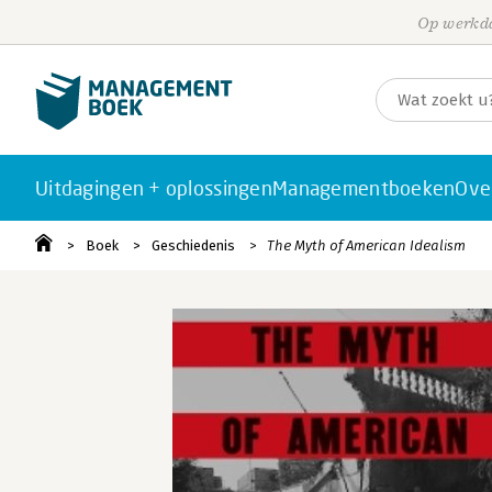
Op werkda
Uitdagingen + oplossingen
Managementboeken
Ove
Boek
Geschiedenis
The Myth of American Idealism