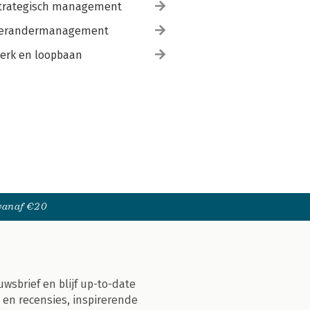
trategisch management
erandermanagement
erk en loopbaan
 vanaf €20
uwsbrief en blijf up-to-date
 en recensies, inspirerende