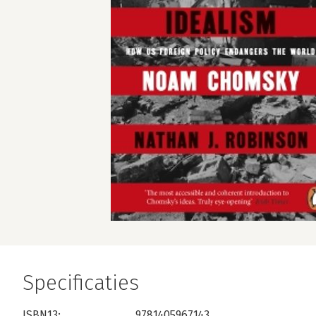
Specificaties
ISBN13:
9781405967143