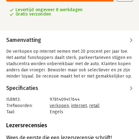
Levertijd ongeveer 8 werkdagen
Gratis verzonden
Samenvatting
De verkopen op internet nemen met 20 procent per jaar toe.
Het aantal funshoppers daalt sterk, parkeertarieven stijgen en
stadscentra worden onbereikbaar met de auto. Klanten kopen
anders dan vroeger. Bewuster maar ook selectiever en ze zijn
minder loyaal. De recessie maakt het er niet gemakkelijker op.
Het is een kwestie van aanpassen om te overleven voor
Specificaties
winkeliers, bedrijven en fabrikanten, want de klant dicteert de
toekomst.
ISBN13:
9781409417644
Nieuwe technieken en faciliteiten bieden, maar vooral inspelen
Trefwoorden:
verkopen
,
internet
,
retail
op de wensen van klanten wordt de uitdaging van de toekomst.
Taal:
Engels
'Shopping 3.0' schetst de huidige ontwikkelingen en bereidt
Bindwijze:
gebonden
winkeliers voor op de nabije toekomst.
Aantal pagina's:
212
Lezersrecensies
Uitgever:
Gower publishing ltd.
'Shopping 3.0' is de vertaling van 'Het nieuwe winkelen'.
Druk:
1
Wees de eerste die een lezersrecensie schrijft!