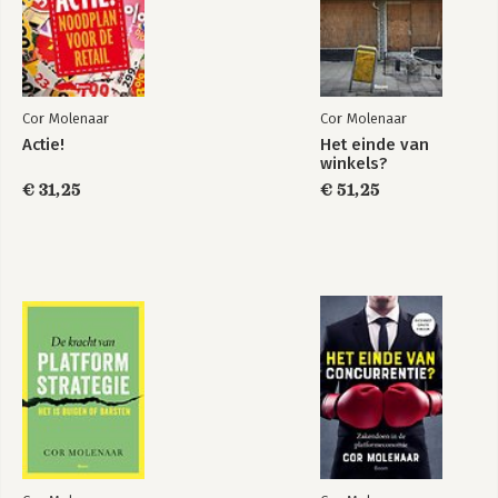
Cor Molenaar
Cor Molenaar
Actie!
Het einde van
De kracht van
Actie!
winkels?
platformstrategie
€ 31,25
€ 51,25
Bekijk alle boeken