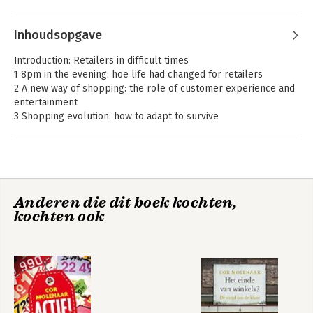
Andere boeken door Cor Molenaar
Inhoudsopgave
Introduction: Retailers in difficult times
1 8pm in the evening: hoe life had changed for retailers
2 A new way of shopping: the role of customer experience and
entertainment
3 Shopping evolution: how to adapt to survive
4 Customers ant recognition: making the shopping experience
personal
5 Technology makes buying easy: integrating bricks and mortar
with the internet
6 The future of shopping: shopping, the internet or both?
Demand-Driven
Het einde van
Anderen die dit boek kochten,
Business Strategy
concurrentie?
kochten ook