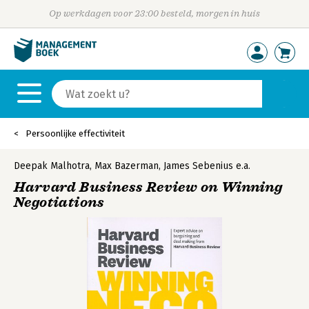
Op werkdagen voor 23:00 besteld, morgen in huis
Persoonlijke effectiviteit
Deepak Malhotra
,
Max Bazerman
,
James Sebenius
e.a.
Harvard Business Review on Winning
Negotiations