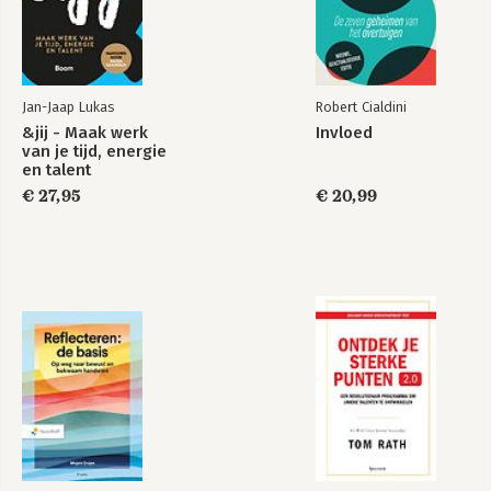
Jan-Jaap Lukas
Robert Cialdini
&jij - Maak werk
Invloed
Ik heb jouw kaas
Negotiating the
van je tijd, energie
gepikt!
Impossible
en talent
€ 27,95
€ 20,99
Bekijk alle boeken