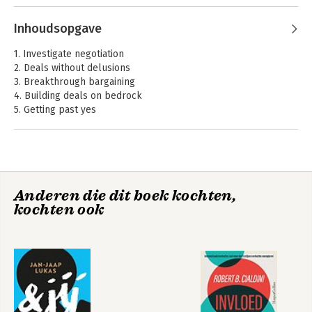
Malhotra
Inhoudsopgave
1. Investigate negotiation
2. Deals without delusions
3. Breakthrough bargaining
4. Building deals on bedrock
5. Getting past yes
6. Negotiating without a net
7. Six habits of merely effective negotiators
8. The fine art of friendly acquisition
9. Negotiating the spirit of a deal
10. When to walk away from a deal
Negotiation Genius
Ik heb jouw kaas
Anderen die dit boek kochten,
gepikt
kochten ook