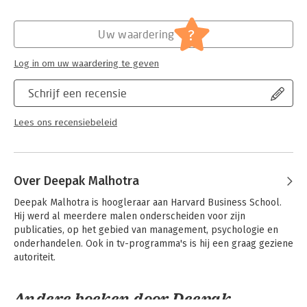
Druk:
1
Verschijningsdatum:
17-5-2011
?
Uw waardering
Hoofdrubriek:
Persoonlijke effectiviteit
Log in om uw waardering te geven
Schrijf een recensie
Lees ons recensiebeleid
Over Deepak Malhotra
Deepak Malhotra is hoogleraar aan Harvard Business School. 
Hij werd al meerdere malen onderscheiden voor zijn 
publicaties, op het gebied van management, psychologie en 
onderhandelen. Ook in tv-programma's is hij een graag geziene 
autoriteit.
Andere boeken door Deepak