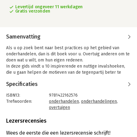
Levertijd ongeveer 11 werkdagen
Gratis verzonden
Samenvatting
Als u op zoek bent naar best practices op het gebied van
onderhandelen, dan is dit boek voor u. Overtuig anderen om te
doen wat u wilt, om hun eigen redenen.
In deze gids vindt u 10 inspirerende en nuttige invalshoeken,
die u gaan helpen de motieven van de tegenpartij beter te
begrijpen, verkeerde aannames te voorkomen, deals te sluiten
Specificaties
die aansluiten bij uw strategie, aan de relatie met de
tegenpartij te werken en beloftes te maken die u kunt houden.
ISBN13:
9781422162576
Trefwoorden:
onderhandelen
,
onderhandelingen
,
overtuigen
Taal:
Engels
Bindwijze:
paperback
Lezersrecensies
Aantal pagina's:
252
Uitgever:
Harvard Business School Press
Wees de eerste die een lezersrecensie schrijft!