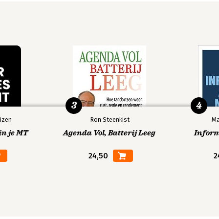
3
4
izen
Ron Steenkist
Ma
in je MT
Agenda Vol, Batterij Leeg
Infor
24,50
2