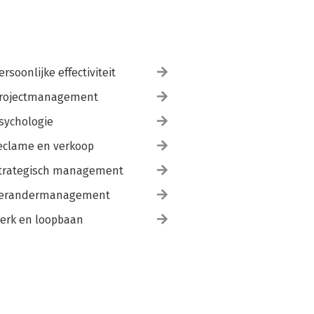
ersoonlijke effectiviteit
rojectmanagement
sychologie
eclame en verkoop
trategisch management
erandermanagement
erk en loopbaan