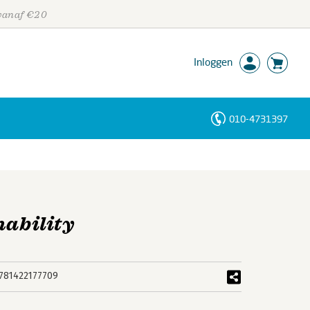
 vanaf €20
Inloggen
010-4731397
Personen
Trefwoorden
nability
781422177709