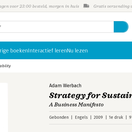
gen voor 23:00 besteld, morgen in huis
Gratis verzending
rige boeken
Interactief leren
Nu lezen
ability
Adam Werbach
Strategy for Sustai
A Business Manifesto
Gebonden
Engels
2009
1e druk
9