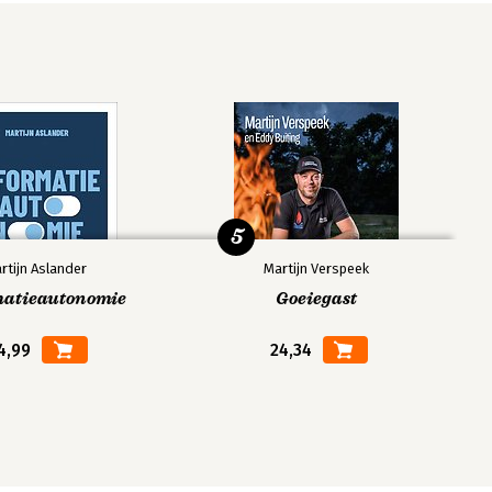
5
rtijn Aslander
Martijn Verspeek
matieautonomie
Goeiegast
4,99
24,34