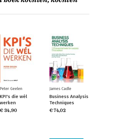
t boek kochten, kochten
Peter Geelen
James Cadle
KPI's die wél
Business Analysis
werken
Techniques
€ 34,90
€ 74,02