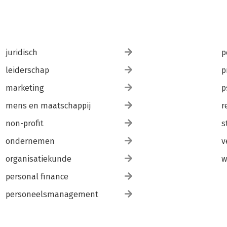
juridisch
p
leiderschap
p
marketing
p
mens en maatschappij
r
non-profit
s
ondernemen
v
organisatiekunde
w
personal finance
personeelsmanagement