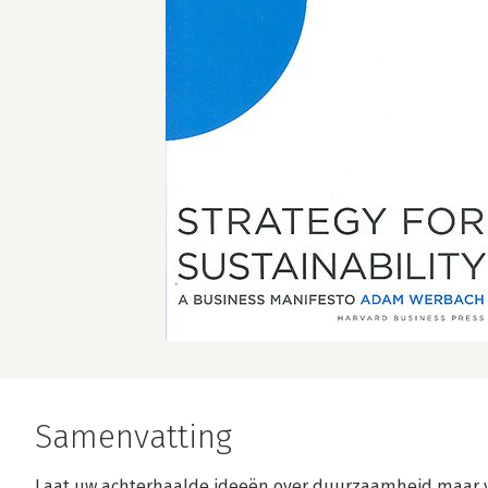
Samenvatting
Laat uw achterhaalde ideeën over duurzaamheid maar v