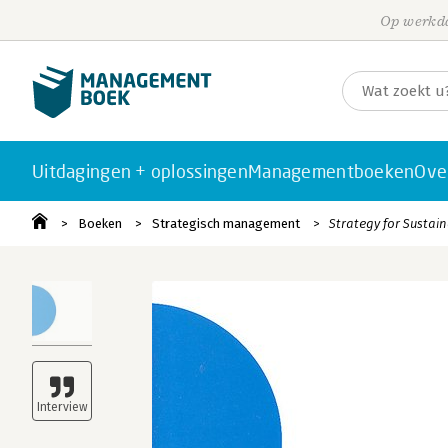
Op werkda
Uitdagingen + oplossingen
Managementboeken
Ove
Boeken
Strategisch management
Strategy for Sustain