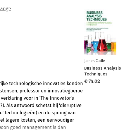
hange
James Cadle
Business Analysis
Techniques
€ 74,02
rijke technologische innovaties konden
istensen, professor en innovatiegoeroe
verklaring voor in 'The Innovator's
). Als antwoord schetst hij 'disruptive
de' technologieën) en de sprong van
el lagere kosten, een eenvoudiger
ewoon goed management is dan