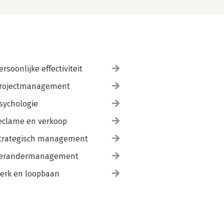
ersoonlijke effectiviteit
rojectmanagement
sychologie
eclame en verkoop
trategisch management
erandermanagement
erk en loopbaan