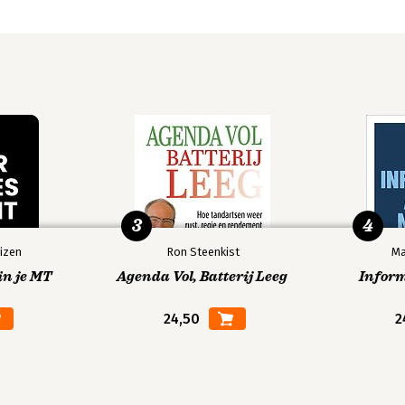
3
4
izen
Ron Steenkist
Ma
in je MT
Agenda Vol, Batterij Leeg
Infor
24,50
2