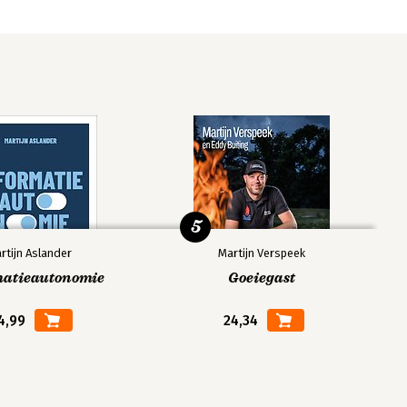
5
rtijn Aslander
Martijn Verspeek
matieautonomie
Goeiegast
4,99
24,34