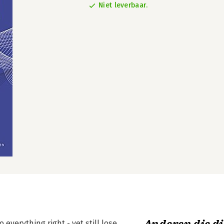
Niet leverbaar.
erything right - yet still lose