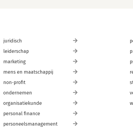
juridisch
p
leiderschap
p
marketing
p
mens en maatschappij
r
non-profit
s
ondernemen
v
organisatiekunde
w
personal finance
personeelsmanagement