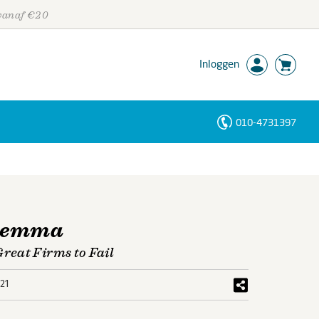
 vanaf €20
Inloggen
010-4731397
Personen
Trefwoorden
ilemma
reat Firms to Fail
21