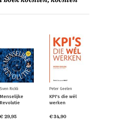
t boek kochten, kochten
Sven Rickli
Peter Geelen
Menselijke
KPI's die wél
Revolutie
werken
€ 29,95
€ 34,90