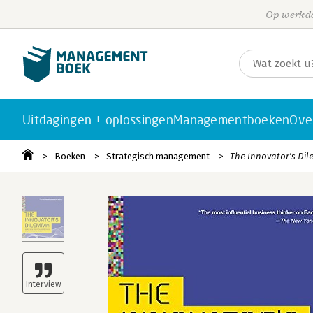
Op werkda
Uitdagingen + oplossingen
Managementboeken
Ove
Boeken
Strategisch management
The Innovator's Di