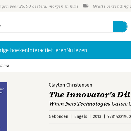
gen voor 23:00 besteld, morgen in huis
Gratis verzending
rige boeken
Interactief leren
Nu lezen
lemma
Clayton Christensen
The Innovator's D
When New Technologies Cause G
Gebonden
Engels
2013
97814221960