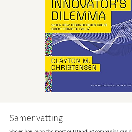
Samenvatting
Shows how even the most outstanding companies can do ev