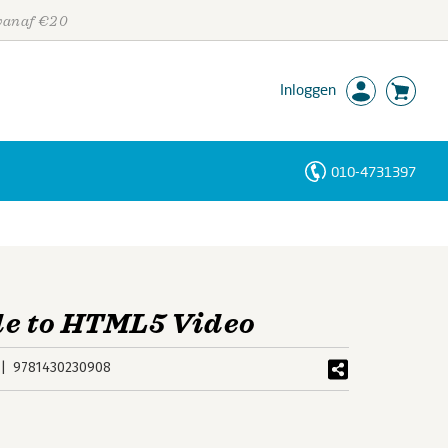
 vanaf €20
Inloggen
010-4731397
Personen
Trefwoorden
de to HTML5 Video
9781430230908