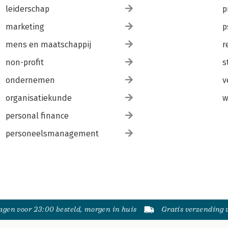
leiderschap
p
marketing
p
mens en maatschappij
r
non-profit
s
ondernemen
v
organisatiekunde
w
personal finance
personeelsmanagement
gen voor 23:00 besteld, morgen in huis
Gratis verzending