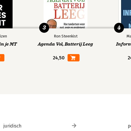
3
4
izen
Ron Steenkist
Ma
in je MT
Agenda Vol, Batterij Leeg
Infor
24,50
2
juridisch
p