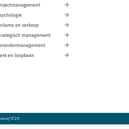
rojectmanagement
sychologie
eclame en verkoop
trategisch management
erandermanagement
erk en loopbaan
 vanaf €20