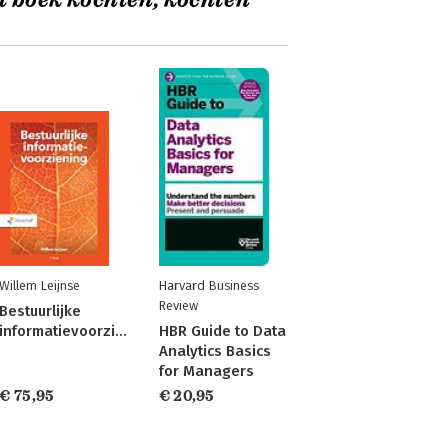
t boek kochten, kochten
Willem Leijnse
Harvard Business
Review
Bestuurlijke
informatievoorziening
HBR Guide to Data
Analytics Basics
for Managers
€ 75,95
€ 20,95