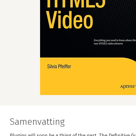
Samenvatting
Plugins will soon be a thing of the past. The Definitive G