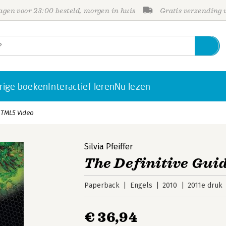
gen voor 23:00 besteld, morgen in huis
Gratis verzending
rige boeken
Interactief leren
Nu lezen
 HTML5 Video
Silvia Pfeiffer
The Definitive Gui
Paperback
Engels
2010
2011e druk
€ 36,94