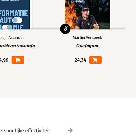
5
rtijn Aslander
Martijn Verspeek
matieautonomie
Goeiegast
4,99
24,34
ersoonlijke effectiviteit