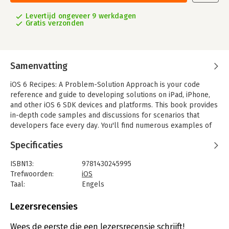
Levertijd ongeveer 9 werkdagen
Gratis verzonden
Samenvatting
iOS 6 Recipes: A Problem-Solution Approach is your code
reference and guide to developing solutions on iPad, iPhone,
and other iOS 6 SDK devices and platforms. This book provides
in-depth code samples and discussions for scenarios that
developers face every day. You'll find numerous examples of
real-world cases that will enable you to build fully functional
Specificaties
applications quickly and efficiently.
The recipes included in this book are wide in scope, and have
ISBN13:
9781430245995
been geared toward the professional developer. You'll find
Trefwoorden:
iOS
clear and concise code samples accompanying each recipe,
Taal:
Engels
and will be presented with cutting-edge solutions that bring
Bindwijze:
paperback
forth the best that the iOS 6 SDK has to offer. The recipes
Aantal pagina's:
696
Lezersrecensies
include:
Uitgever:
Apress
-Working with Autolayout to build flexible user interfaces that
Druk:
2012
Wees de eerste die een lezersrecensie schrijft!