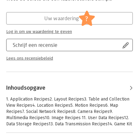
adapts to different screen sizes
Verschijningsdatum:
19-11-2012
-Building applications that incorporate multimedia
-Building location-aware apps
Hoofdrubriek:
IT-management / ICT
?
Uw waardering
-Understanding best practices for application design and
development
Log in om uw waardering te geven
You'll find iOS 6 Recipes: A Problem-Solution Approach to be
Schrijf een recensie
an indispensable reference for all of your iOS development.
Lees ons recensiebeleid
Inhoudsopgave
1. Application Recipes2. Layout Recipes3. Table and Collection
View Recipes4. Location Recipes5. Motion Recipes6. Map
Recipes7. Social Network Recipes8. Camera Recipes9.
Multimedia Recipes10. Image Recipes 11. User Data Recipes12.
Data Storage Recipes13. Data Transmission Recipes14. Game Kit
Recipes