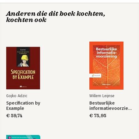
Filters
-Chapter Eight: Animated Responsive Web Design
Anderen die dit boek kochten,
-Chapter Nine: CSS 3D &amp; Parallax Effects
kochten ook
-Chapter Ten: Tools &amp; Technologies
Gojko Adzic
Willem Leijnse
Specification by
Bestuurlijke
Example
informatievoorziening
€ 59,74
€ 75,95