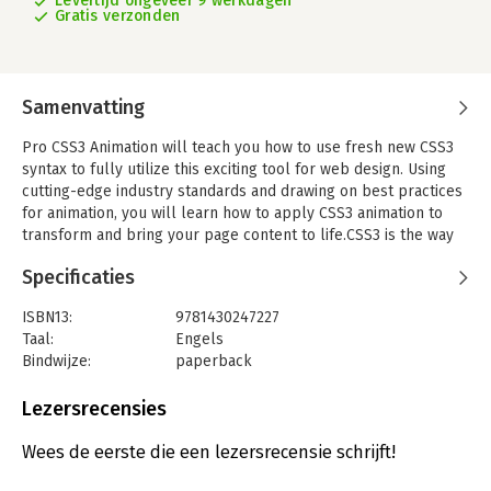
Levertijd ongeveer 9 werkdagen
Gratis verzonden
Samenvatting
Pro CSS3 Animation will teach you how to use fresh new CSS3
syntax to fully utilize this exciting tool for web design. Using
cutting-edge industry standards and drawing on best practices
for animation, you will learn how to apply CSS3 animation to
transform and bring your page content to life.CSS3 is the way
forward for web page interactivity and animation, offering new
Specificaties
and exciting options for design. Integrated with HTML5, SVG and
mobile design methodologies, you can bring sites into the third
ISBN13:
9781430247227
dimension to change the perception and appreciation
Taal:
Engels
generated in your audience. This book will teach you how to:
Bindwijze:
paperback
-Enhance your web pages, and your visitor's experience of
Aantal pagina's:
188
your site, with animation
Uitgever:
Apress
Lezersrecensies
-Animate images and other page content to create banners,
Druk:
2012
interactive galleries and slideshows
Verschijningsdatum:
10-12-2012
Wees de eerste die een lezersrecensie schrijft!
-Provide fallback and support options for older browsers