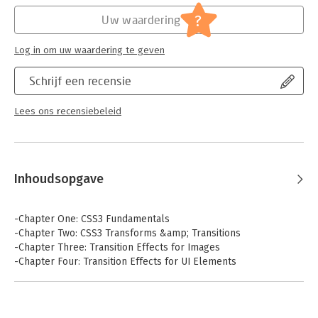
-Chain CSS3 syntax with @media queries, filters and 3D
Hoofdrubriek:
IT-management / ICT
transformations to create responsive animations with depth
?
Uw waardering
-Provide animation to mobile devices without Flash or
JavaScript
Log in om uw waardering te geven
Schrijf een recensie
Lees ons recensiebeleid
Inhoudsopgave
-Chapter One: CSS3 Fundamentals
-Chapter Two: CSS3 Transforms &amp; Transitions
-Chapter Three: Transition Effects for Images
-Chapter Four: Transition Effects for UI Elements
-Chapter Five: Introduction to Keyframe Animations
-Chapter Six: Keyframe Animations for Web Content
-Chapter Seven: Integrating CSS3 Animations with SVG &amp;