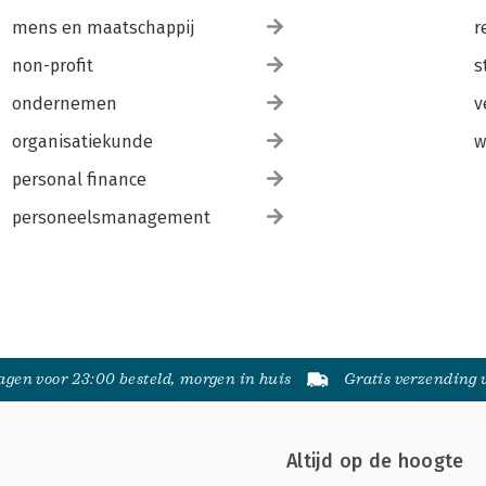
mens en maatschappij
r
non-profit
s
ondernemen
v
organisatiekunde
w
personal finance
personeelsmanagement
gen voor 23:00 besteld, morgen in huis
Gratis verzending
Altijd op de hoogte