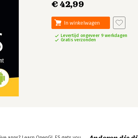
€ 42,99
In winkelwagen
Levertijd ongeveer 9 werkdagen
Gratis verzonden
sive apps? Learn OpenGL ES gets you