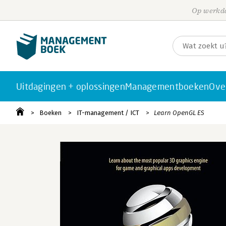
Op werkda
Uitdagingen + oplossingen
Managementboeken
Ove
Boeken
IT-management / ICT
Learn OpenGL ES