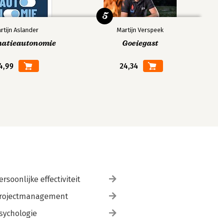
5
rtijn Aslander
Martijn Verspeek
matieautonomie
Goeiegast
4,99
24,34
ersoonlijke effectiviteit
rojectmanagement
sychologie