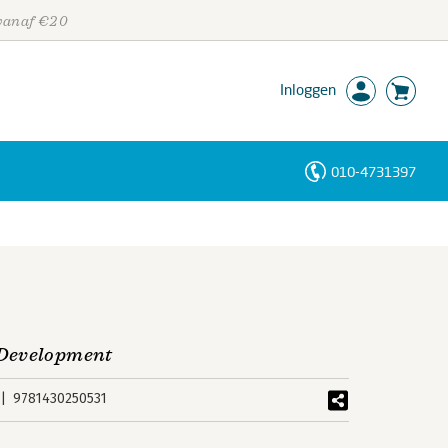
 vanaf €20
Inloggen
010-4731397
Personen
Trefwoorden
 Development
9781430250531