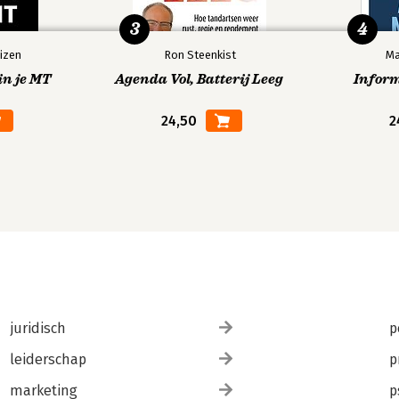
3
4
izen
Ron Steenkist
Ma
in je MT
Agenda Vol, Batterij Leeg
Infor
24,50
2
juridisch
p
leiderschap
p
marketing
p