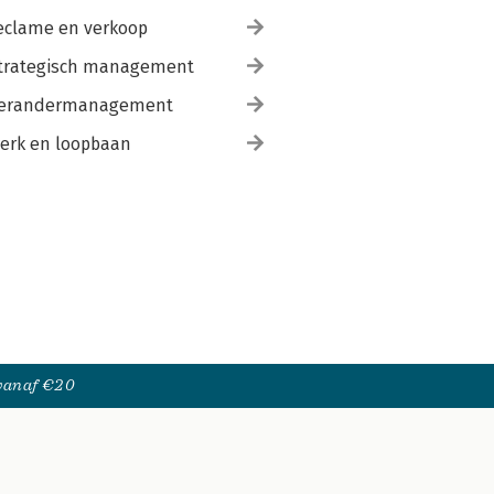
eclame en verkoop
trategisch management
erandermanagement
erk en loopbaan
 vanaf €20