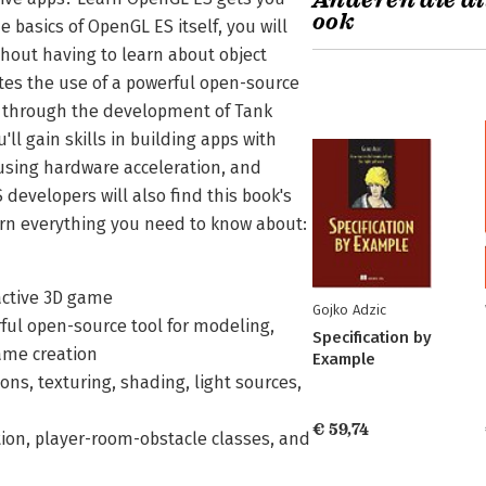
Anderen die di
ook
basics of OpenGL ES itself, you will
thout having to learn about object
es the use of a powerful open-source
p, through the development of Tank
ll gain skills in building apps with
using hardware acceleration, and
developers will also find this book's
earn everything you need to know about:
ractive 3D game
Gojko Adzic
rful open-source tool for modeling,
Specification by
ame creation
Example
ons, texturing, shading, light sources,
€ 59,74
ion, player-room-obstacle classes, and