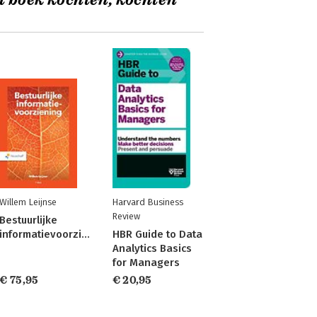
t boek kochten, kochten
Willem Leijnse
Harvard Business
Review
Bestuurlijke
informatievoorziening
HBR Guide to Data
Analytics Basics
for Managers
€ 75,95
€ 20,95