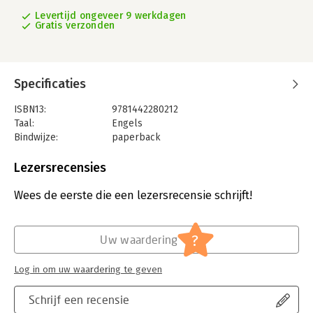
Levertijd ongeveer 9 werkdagen
Gratis verzonden
Specificaties
ISBN13:
9781442280212
Taal:
Engels
Bindwijze:
paperback
Aantal pagina's:
118
Uitgever:
Center for Strategic & International
Lezersrecensies
Studies(CSIS)
Verschijningsdatum:
17-7-2017
Wees de eerste die een lezersrecensie schrijft!
Hoofdrubriek:
Mens en maatschappij
?
Uw waardering
Log in om uw waardering te geven
Schrijf een recensie