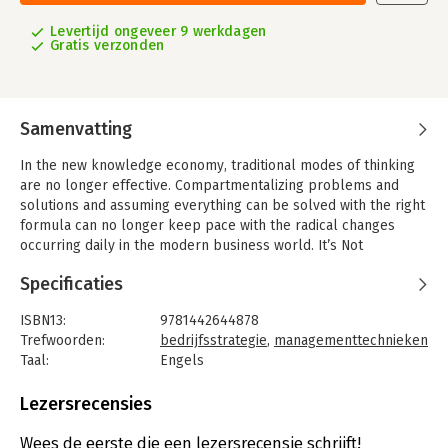
Levertijd ongeveer 9 werkdagen
Gratis verzonden
Samenvatting
In the new knowledge economy, traditional modes of thinking
are no longer effective. Compartmentalizing problems and
solutions and assuming everything can be solved with the right
formula can no longer keep pace with the radical changes
occurring daily in the modern business world. It’s Not
Complicated offers a paradigm shift for business professionals
Specificaties
looking for simplified solutions to complex problems.
In his straightforward and highly engaging style, Rick Nason
ISBN13:
9781442644878
introduces the principles of “complexity thinking” which
Trefwoorden:
bedrijfsstrategie
,
managementtechnieken
empower managers to understand, correlate, and explain a
Taal:
Engels
diverse range of business phenomena. For example, why some
Bindwijze:
gebonden
new products go viral while others remain unnoticed, how
Aantal pagina's:
248
Lezersrecensies
office cliques develop despite collaborative work policies and
Uitgever:
University of Toronto Press
spaces, how economic bubbles form, and how an unknown
Druk:
1
Wees de eerste die een lezersrecensie schrijft!