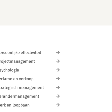
ersoonlijke effectiviteit
rojectmanagement
sychologie
eclame en verkoop
trategisch management
erandermanagement
erk en loopbaan