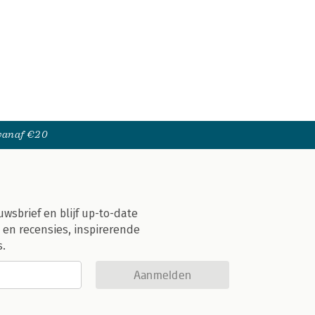
 vanaf €20
uwsbrief en blijf up-to-date
 en recensies, inspirerende
s.
Aanmelden