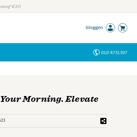
 vanaf €20
Inloggen
010-4731397
Personen
Trefwoorden
Your Morning. Elevate
623