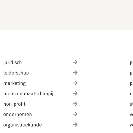
juridisch
p
leiderschap
p
marketing
p
mens en maatschappij
r
non-profit
s
ondernemen
v
organisatiekunde
w