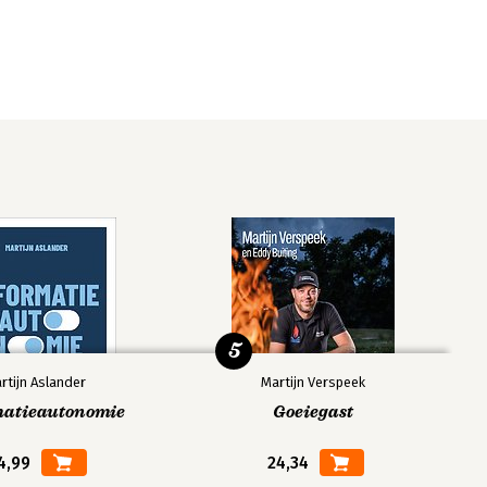
5
rtijn Aslander
Martijn Verspeek
matieautonomie
Goeiegast
4,99
24,34