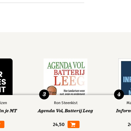
3
4
izen
Ron Steenkist
Ma
in je MT
Agenda Vol, Batterij Leeg
Infor
24,50
2