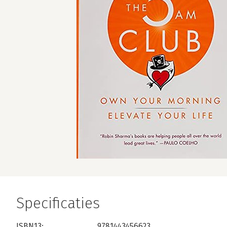
Specificaties
ISBN13:
9781443456623