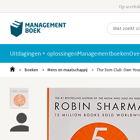
Op werkda
Uitdagingen + oplossingen
Managementboeken
Ove
Boeken
Mens en maatschappij
The 5am Club: Own Your 