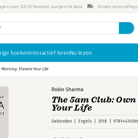
gen voor 23:00 besteld, morgen in huis
Gratis verzending
rige boeken
Interactief leren
Nu lezen
Morning. Elevate Your Life
Robin Sharma
The 5am Club: Own 
Your Life
Gebonden
Engels
2018
9781443456