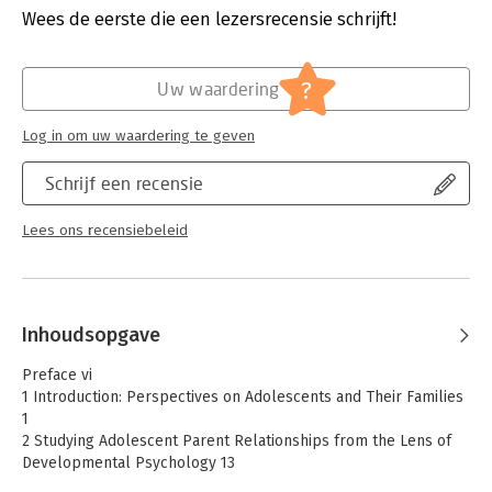
surveys, as well as scholarly sources drawn from
Wees de eerste die een lezersrecensie schrijft!
anthropology, history, sociology, social psychology, and
Hoofdrubriek:
Mens en maatschappij
developmental psychology
-Explores how different strands of development, including
?
Uw waardering
autonomy, rights and justice, and society and social convention,
become integrated and coordinated in adolescence
Log in om uw waardering te geven
Schrijf een recensie
Lees ons recensiebeleid
Inhoudsopgave
Preface vi
1 Introduction: Perspectives on Adolescents and Their Families
1
2 Studying Adolescent Parent Relationships from the Lens of
Developmental Psychology 13
3 Conflicts and Their Vicissitudes 31