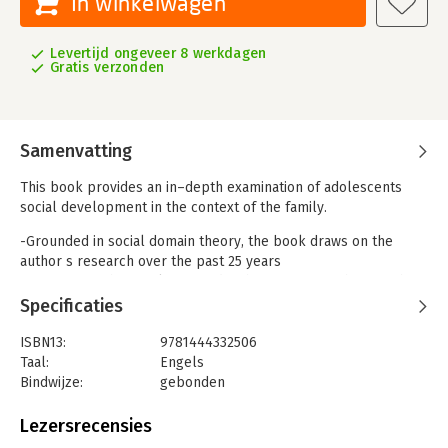
In winkelwagen
Levertijd ongeveer 8 werkdagen
Gratis verzonden
Samenvatting
This book provides an in–depth examination of adolescents
social development in the context of the family.
-Grounded in social domain theory, the book draws on the
author s research over the past 25 years
-Draws from the results of in–depth interviews with more than
700 families
Specificaties
-Explores adolescent–parent relationships among ethnic
majority and minority youth in the United States, as well as
ISBN13:
9781444332506
research with adolescents in Hong Kong and China
Taal:
Engels
-Discusses extensive research on disclosure and secrecy
Bindwijze:
gebonden
during adolescence, parenting, autonomy, and moral
Aantal pagina's:
336
development
Uitgever:
John Wiley & Sons
Lezersrecensies
-Considers both popular sources such as movies and public
Verschijningsdatum:
26-11-2010