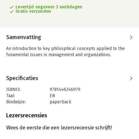
Levertijd ongeveer 3 werkdagen
Gratis verzonden
Samenvatting
An introduction to key philosphical concepts applied to the
funamental issues in management and organizations.
Specificaties
ISBN13:
9781446246979
Taal:
EN
Bindwijze:
paperback
Aantal pagina's:
176
Uitgever:
SAGE Publications Ltd
Lezersrecensies
Verschijningsdatum:
13-8-2024
Wees de eerste die een lezersrecensie schrijft!
Hoofdrubriek:
Filosofie
,
Literatuur en romans