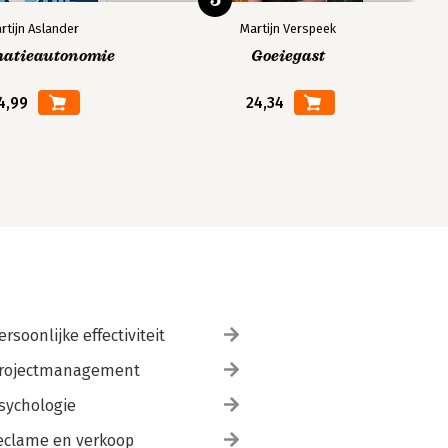
rtijn Aslander
Martijn Verspeek
matieautonomie
Goeiegast
4,99
24,34
ersoonlijke effectiviteit
rojectmanagement
sychologie
eclame en verkoop