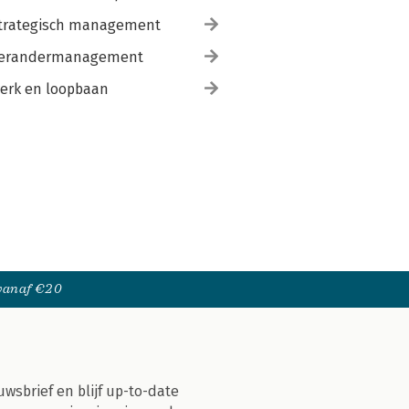
trategisch management
erandermanagement
erk en loopbaan
 vanaf €20
uwsbrief en blijf up-to-date