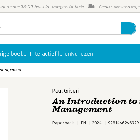
gen voor 23:00 besteld, morgen in huis
Gratis verzending
rige boeken
Interactief leren
Nu lezen
 Management
Paul Griseri
An Introduction to 
Management
Paperback
EN
2024
9781446246979