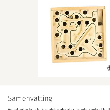
Samenvatting
An introduction to key philosphical concepts applied t