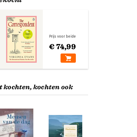
Prijs voor beide
€ 74,99
t kochten, kochten ook