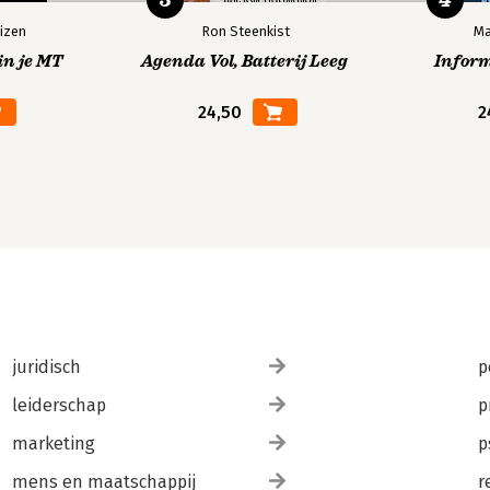
izen
Ron Steenkist
Ma
in je MT
Agenda Vol, Batterij Leeg
Infor
24,50
2
juridisch
p
leiderschap
p
marketing
p
mens en maatschappij
r