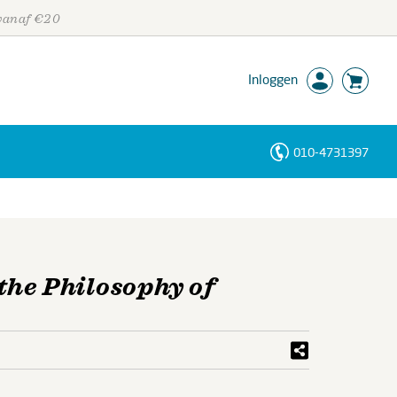
 vanaf €20
Inloggen
010-4731397
Personen
Trefwoorden
the Philosophy of