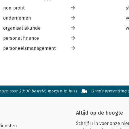
non-profit
s
ondernemen
v
organisatiekunde
w
personal finance
personeelsmanagement
gen voor 23:00 besteld, morgen in huis
Gratis verzending
Altijd op de hoogte
Schrijf u in voor onze nie
diensten