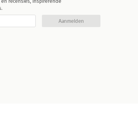
 en recensies, inspirerende
s.
Aanmelden