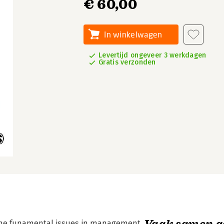
€ 60,00
In winkelwagen
Levertijd ongeveer 3 werkdagen
Gratis verzonden
Vaak samen g
o the funamental issues in management