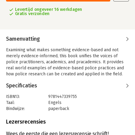
Levertijd ongeveer 16 werkdagen
Gratis verzonden
Samenvatting
Examining what makes something evidence-based and not
merely evidence-informed, this book unifies the voices of
police practitioners, academics, and pracademics. It provides
real world examples of evidence-based police practices and
how police research can be created and applied in the field.
Specificaties
ISBN13:
9781447339755
Taal:
Engels
Bindwijze:
paperback
Aantal pagina's:
272
Uitgever:
Policy Press
Lezersrecensies
Verschijningsdatum:
1-12-2018
Wees de eerste die een lezersrecensie schrijft!