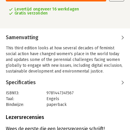
Levertijd ongeveer 16 werkdagen
Gratis verzonden
Samenvatting
This third edition looks at how several decades of feminist
social action have changed women's place in the world today
and updates some of the perennial challenges facing women
globally to engage with new issues, including digital exclusion,
sustainable development and environmental justice.
Specificaties
ISBN13:
9781447341567
Taal:
Engels
Bindwijze:
paperback
Aantal pagina's:
208
Uitgever:
Policy Press
Lezersrecensies
Druk:
3
Verschijningsdatum:
1-4-2019
Wees de eerste die een lezersrecensie schrijft!