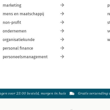
marketing
p
mens en maatschappij
r
non-profit
s
ondernemen
v
organisatiekunde
w
personal finance
personeelsmanagement
gen voor 23:00 besteld, morgen in huis
Gratis verzending