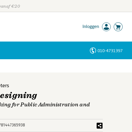
 vanaf €20
Inloggen
010-4731397
Personen
Trefwoorden
ters
Designing
king for Public Administration and
781447365938