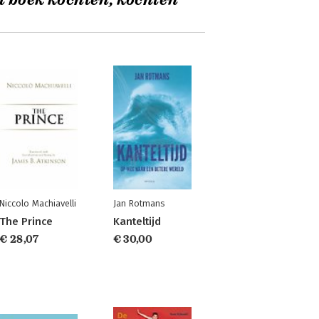
t boek kochten, kochten
Niccolo Machiavelli
Jan Rotmans
The Prince
Kanteltijd
€ 28,07
€ 30,00