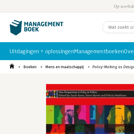
Op werkda
Uitdagingen + oplossingen
Managementboeken
Ove
Boeken
Mens en maatschappij
Policy-Making as Desig