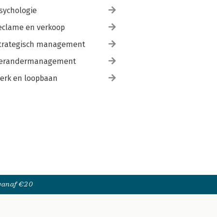
sychologie
eclame en verkoop
trategisch management
erandermanagement
erk en loopbaan
 vanaf €20