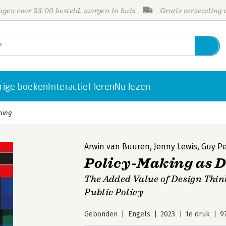
gen voor 23:00 besteld, morgen in huis
Gratis verzending
rige boeken
Interactief leren
Nu lezen
ning
Arwin van Buuren
,
Jenny Lewis
,
Guy Pe
Policy-Making as 
The Added Value of Design Thin
Public Policy
Gebonden
Engels
2023
1e druk
9