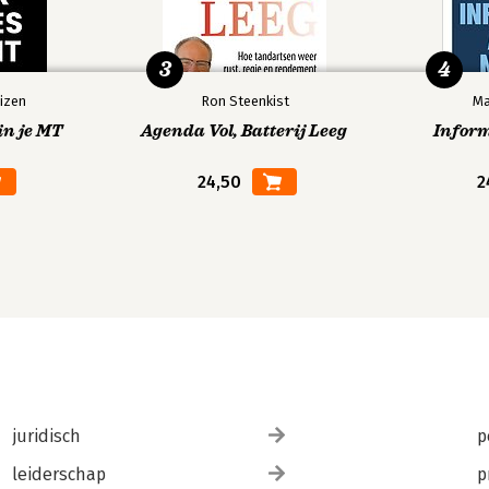
3
4
izen
Ron Steenkist
Ma
in je MT
Agenda Vol, Batterij Leeg
Infor
24,50
2
juridisch
p
leiderschap
p