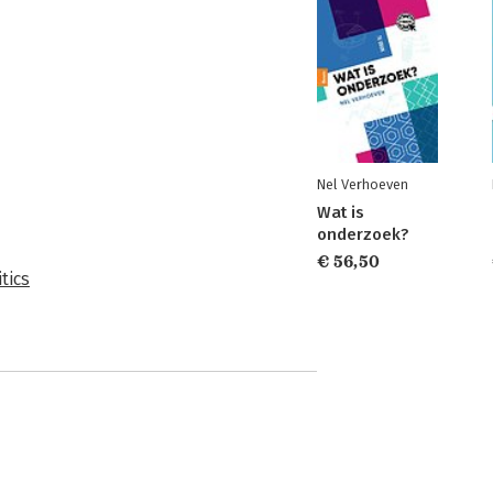
Nel Verhoeven
Wat is
onderzoek?
€ 56,50
tics