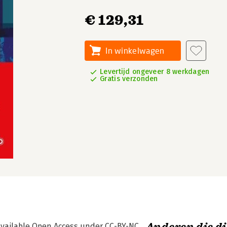
€ 129,31
In winkelwagen
Levertijd ongeveer 8 werkdagen
Gratis verzonden
 available Open Access under CC-BY-NC