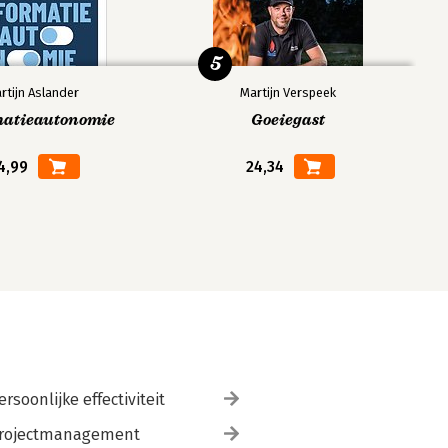
5
rtijn Aslander
Martijn Verspeek
matieautonomie
Goeiegast
4,99
24,34
ersoonlijke effectiviteit
rojectmanagement