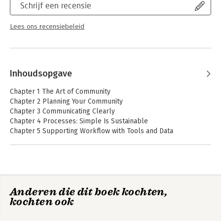
Schrijf een recensie
Lees ons recensiebeleid
Inhoudsopgave
Chapter 1 The Art of Community
Chapter 2 Planning Your Community
Chapter 3 Communicating Clearly
Chapter 4 Processes: Simple Is Sustainable
Chapter 5 Supporting Workflow with Tools and Data
Chapter 6 Social Media
Chapter 7 Building Buzz
Chapter 8 Measuring Community
Chapter 9 Managing and Tracking Work
Chapter 10 Governance
Anderen die dit boek kochten,
Chapter 11 Handling Conflict and Relationships
kochten ook
Chapter 12 Creating and Running Events
Chapter 13 Hiring a Community Manager
Chapter 14 Community Case Book