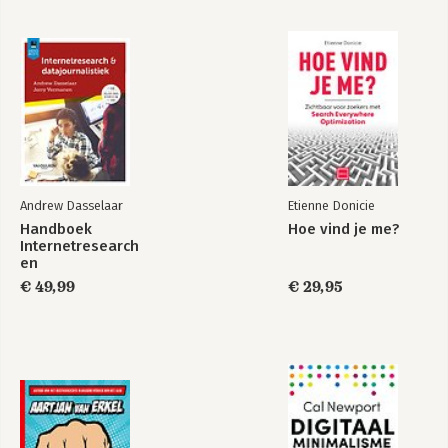
Chapter 15 Onward and Upward
Colophon
Andrew Dasselaar
Etienne Donicie
Handboek
Hoe vind je me?
Internetresearch
en
datajournalistiek
€ 49,99
€ 29,95