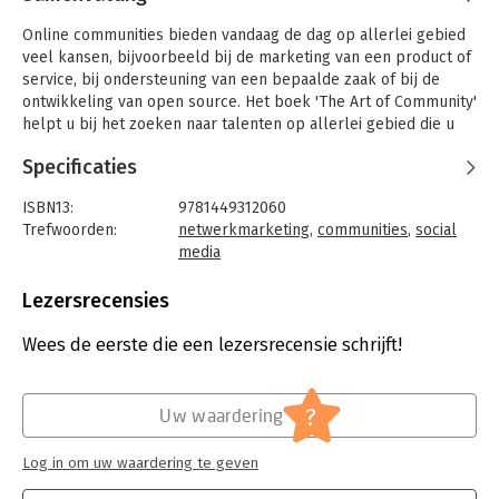
Online communities bieden vandaag de dag op allerlei gebied
veel kansen, bijvoorbeeld bij de marketing van een product of
service, bij ondersteuning van een bepaalde zaak of bij de
ontwikkeling van open source. Het boek 'The Art of Community'
helpt u bij het zoeken naar talenten op allerlei gebied die u
nodig heeft voor het vinden van deelnemers aan uw
Specificaties
community, deze te motiveren en te managen en te helpen bij
het actief participeren binnen uw community.
ISBN13:
9781449312060
Trefwoorden:
netwerkmarketing
,
communities
,
social
media
Taal:
Engels
Bindwijze:
paperback
Lezersrecensies
Aantal pagina's:
4
Uitgever:
O'Reilly
Wees de eerste die een lezersrecensie schrijft!
Druk:
2
Verschijningsdatum:
30-5-2012
?
Uw waardering
Hoofdrubriek:
Internet en social media
Log in om uw waardering te geven