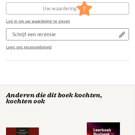
-Make 3D scans of objects using an iPad or a camera
-Get clear, full-color images of the 123D suite’s user interface,
?
Uw waardering
as well as views of 3D models
Log in om uw waardering te geven
Schrijf een recensie
Lees ons recensiebeleid
Anderen die dit boek kochten,
kochten ook