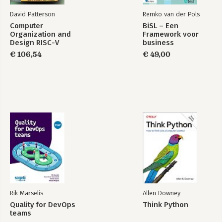
David Patterson
Remko van der Pols
Computer
BiSL – Een
Organization and
Framework voor
Design RISC-V
business
Edition
informatiemanagement
€ 106,54
€ 49,00
Rik Marselis
Allen Downey
Quality for DevOps
Think Python
teams