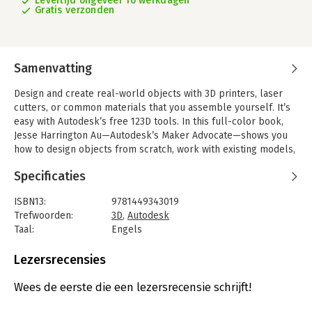
Levertijd ongeveer 16 werkdagen
Gratis verzonden
Samenvatting
Design and create real-world objects with 3D printers, laser
cutters, or common materials that you assemble yourself. It’s
easy with Autodesk’s free 123D tools. In this full-color book,
Jesse Harrington Au—Autodesk’s Maker Advocate—shows you
how to design objects from scratch, work with existing models,
or scan real-world objects.
Specificaties
You’ll learn how to use tools in the entire Autodesk 123D suite
—including the 123D CAD program, 123D Catch, 123D Sculpt, and
ISBN13:
9781449343019
123D Make—to design, sculpt, scan, and print 3D objects with an
Trefwoorden:
3D
,
Autodesk
easy-to-learn CAD interface. It’s ideal for makers, hobbyists,
Taal:
Engels
students, artists, and designers, including beginners.
Bindwijze:
paperback
-Jump right into the world personal fabrication without costly
Aantal pagina's:
300
Lezersrecensies
or complicated software tools
Uitgever:
O'Reilly
-Create amazing 3D objects out of common materials, even if
Hoofdrubriek:
IT-management / ICT
Wees de eerste die een lezersrecensie schrijft!
you don't have a laser cutter or 3D printer