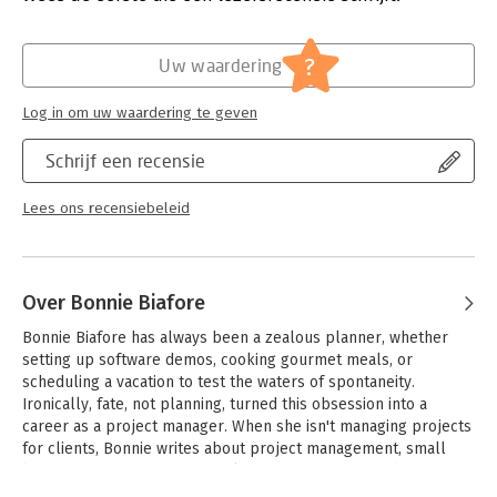
Verschijningsdatum:
5-5-2013
Hoofdrubriek:
Projectmanagement
?
Uw waardering
Log in om uw waardering te geven
Schrijf een recensie
Lees ons recensiebeleid
Over Bonnie Biafore
Bonnie Biafore has always been a zealous planner, whether 
setting up software demos, cooking gourmet meals, or 
scheduling a vacation to test the waters of spontaneity. 
Ironically, fate, not planning, turned this obsession into a 
career as a project manager. When she isn't managing projects 
for clients, Bonnie writes about project management, small 
business accounting, personal finance, investing, and 
technology. She's also branching out into other "dry" topics 