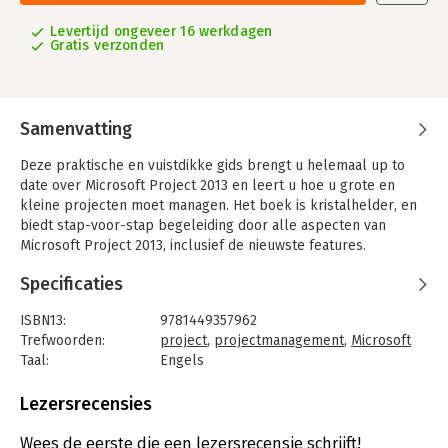
Levertijd ongeveer 16 werkdagen
Gratis verzonden
Samenvatting
Deze praktische en vuistdikke gids brengt u helemaal up to
date over Microsoft Project 2013 en leert u hoe u grote en
kleine projecten moet managen. Het boek is kristalhelder, en
biedt stap-voor-stap begeleiding door alle aspecten van
Microsoft Project 2013, inclusief de nieuwste features.
Daarnaast krijgt u praktische begeleiding voor de
Specificaties
voorbereiding van uw project, bij de keuze van de projecttools
enzovoort enzovoort. Met deze 'Missing Manual' gaat u kortom
ISBN13:
9781449357962
van projectmanager naar projectmeester.
Trefwoorden:
project
,
projectmanagement
,
Microsoft
Taal:
Engels
Bindwijze:
paperback
Aantal pagina's:
788
Lezersrecensies
Uitgever:
O'Reilly
Druk:
1
Wees de eerste die een lezersrecensie schrijft!