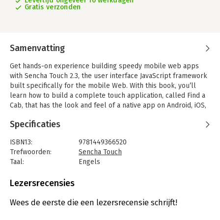
Levertijd ongeveer 16 werkdagen
Gratis verzonden
Samenvatting
Get hands-on experience building speedy mobile web apps
with Sencha Touch 2.3, the user interface JavaScript framework
built specifically for the mobile Web. With this book, you’ll
learn how to build a complete touch application, called Find a
Cab, that has the look and feel of a native app on Android, iOS,
Windows, and BlackBerry devices.
Specificaties
In the process, you’ll work with Sencha’s model-view-
controller (MVC) components for form handling, styling,
ISBN13:
9781449366520
integration with outside data, and other elements. The Sencha
Trefwoorden:
Sencha Touch
Touch learning curve can be steep, but if you’re familiar with
Taal:
Engels
JavaScript, HTML5, CSS3, and JSON, this guide will get you up to
Bindwijze:
paperback
speed through real-world examples.
Aantal pagina's:
318
Lezersrecensies
-Learn the fundamentals, including the class and layout
Uitgever:
O'Reilly
systems
Verschijningsdatum:
22-7-2014
Wees de eerste die een lezersrecensie schrijft!
-Use the Sencha MVC architecture to structure your code