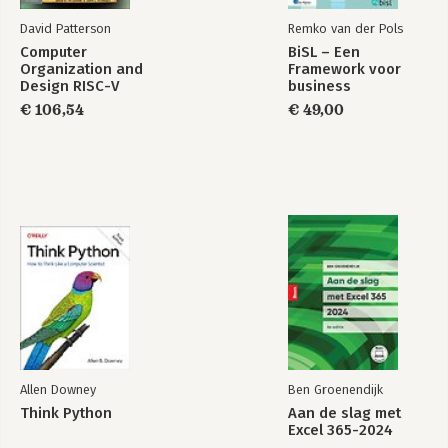
David Patterson
Remko van der Pols
Computer
BiSL – Een
Organization and
Framework voor
Design RISC-V
business
Edition
informatiemanagement
€ 106,54
€ 49,00
Allen Downey
Ben Groenendijk
Think Python
Aan de slag met
Excel 365-2024