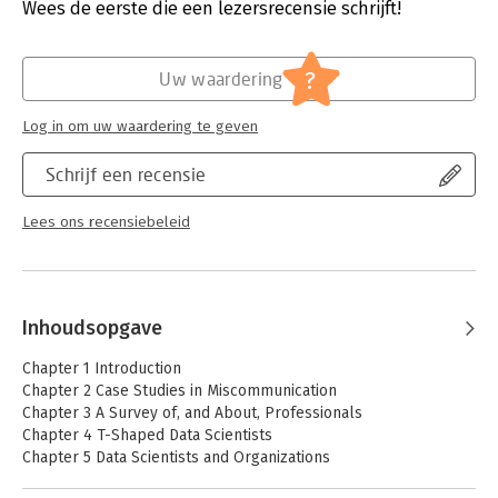
Druk:
1
Wees de eerste die een lezersrecensie schrijft!
Verschijningsdatum:
1-8-2013
Hoofdrubriek:
IT-management / ICT
?
Uw waardering
Log in om uw waardering te geven
Schrijf een recensie
Lees ons recensiebeleid
Inhoudsopgave
Chapter 1 Introduction
Chapter 2 Case Studies in Miscommunication
Chapter 3 A Survey of, and About, Professionals
Chapter 4 T-Shaped Data Scientists
Chapter 5 Data Scientists and Organizations
Chapter 6 Final Thoughts