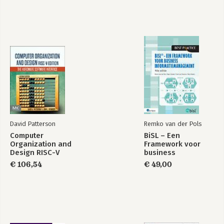
David Patterson
Remko van der Pols
Computer
BiSL – Een
Organization and
Framework voor
Design RISC-V
business
Edition
informatiemanagement
€ 106,54
€ 49,00