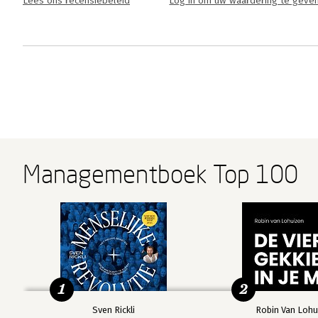
Lees ons recensiebeleid
Log in om uw waardering te geve
Managementboek Top 100
1
2
Sven Rickli
Robin Van Lohu