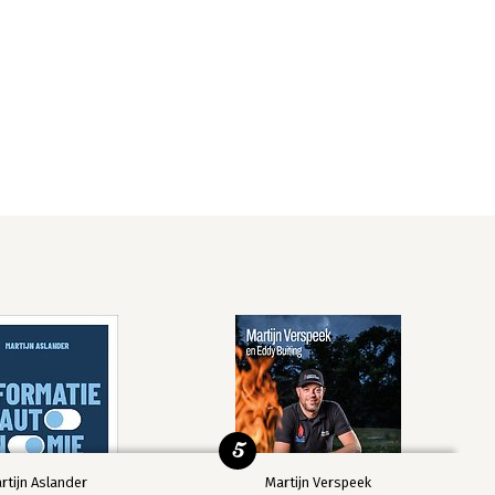
5
rtijn Aslander
Martijn Verspeek