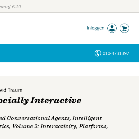
 vanaf €20
Inloggen
010-4731397
Personen
Trefwoorden
vid Traum
cially Interactive
ed Conversational Agents, Intelligent
ics, Volume 2: Interactivity, Platforms,