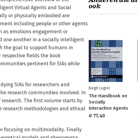
Anderen die di
ook
ligent Virtual Agents and Social
ually or physically embodied are
ment including people or other agents
uch as emotions engagement or
 one another in a socially intelligent
 the goal to support humans in
 respective fields the book
mmunities pertinent for SIAs while
dying SIAs for researchers and
Birgit Lugrin
the research communities involved. In
The Handbook on
 research. The first volume starts by
Socially
Interactive Agents
lar research methodologies and ethical
€ 77,43
r focusing on multimodality. Finally
nt theoretical models and phenomena