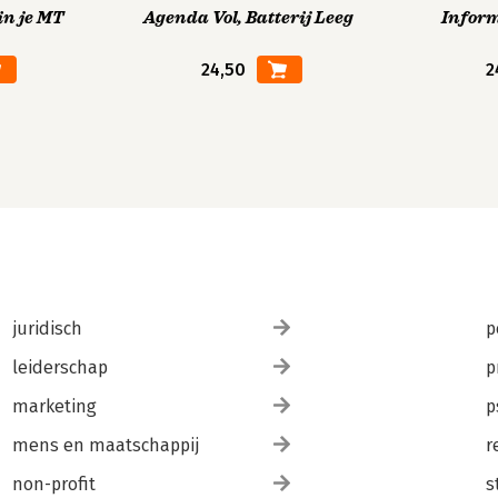
in je MT
Agenda Vol, Batterij Leeg
Infor
24,50
2
juridisch
p
leiderschap
p
marketing
p
mens en maatschappij
r
non-profit
s