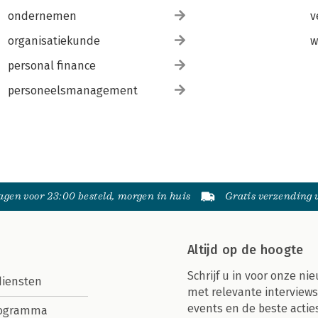
ondernemen
v
organisatiekunde
w
personal finance
personeelsmanagement
gen voor 23:00 besteld, morgen in huis
Gratis verzending
Altijd op de hoogte
Schrijf u in voor onze nie
diensten
met relevante interviews
events en de beste actie
rogramma