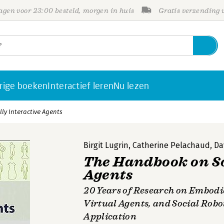
gen voor 23:00 besteld, morgen in huis
Gratis verzending
rige boeken
Interactief leren
Nu lezen
ly Interactive Agents
Birgit Lugrin
,
Catherine Pelachaud
,
Da
The Handbook on So
Agents
20 Years of Research on Embodi
Virtual Agents, and Social Robot
Application