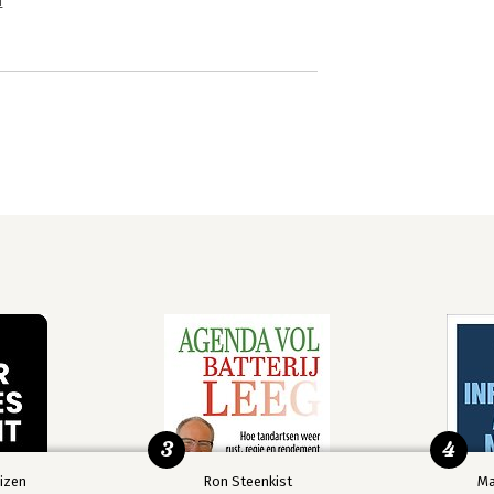
n
3
4
izen
Ron Steenkist
Ma