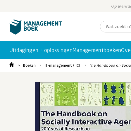
Op werkda
Uitdagingen + oplossingen
Managementboeken
Ove
Boeken
IT-management / ICT
The Handbook on Social