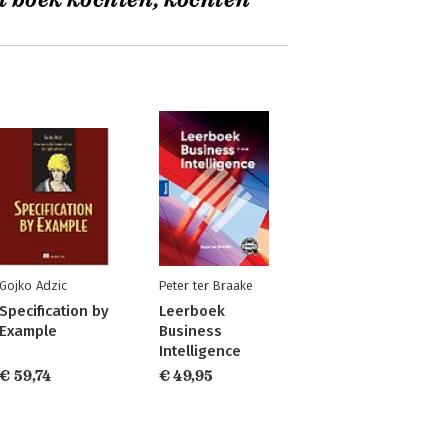
t boek kochten, kochten
Gojko Adzic
Peter ter Braake
Specification by
Leerboek
Example
Business
Intelligence
€ 59,74
€ 49,95