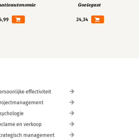
matieautonomie
Goeiegast
4,99
24,34
ersoonlijke effectiviteit
rojectmanagement
sychologie
eclame en verkoop
trategisch management