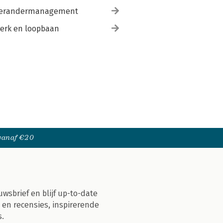
erandermanagement
erk en loopbaan
 vanaf €20
uwsbrief en blijf up-to-date
 en recensies, inspirerende
s.