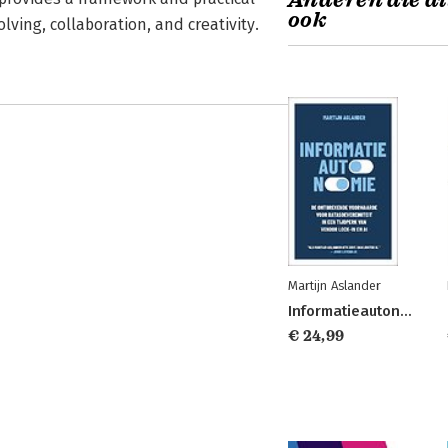
Anderen die di
ook
lving, collaboration, and creativity.
Martijn Aslander
Informatieautonomie
€ 24,99