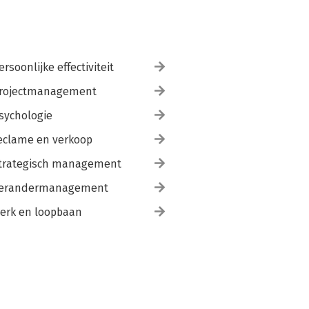
ersoonlijke effectiviteit
rojectmanagement
sychologie
eclame en verkoop
trategisch management
erandermanagement
erk en loopbaan