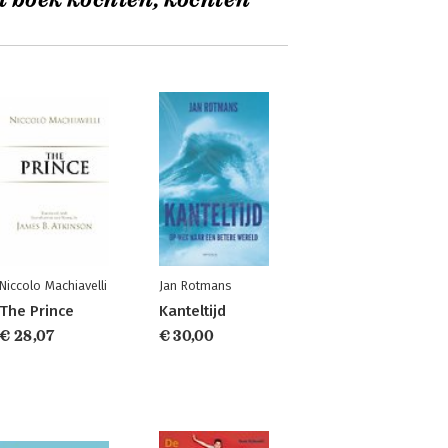
t boek kochten, kochten
Niccolo Machiavelli
Jan Rotmans
The Prince
Kanteltijd
€ 28,07
€ 30,00