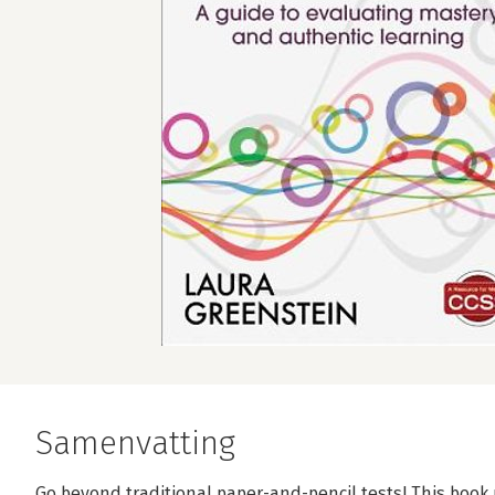
Samenvatting
Go beyond traditional paper-and-pencil tests! This book