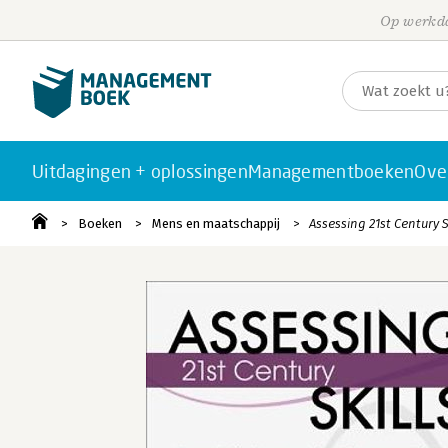
Op werkda
Uitdagingen + oplossingen
Managementboeken
Ove
Boeken
Mens en maatschappij
Assessing 21st Century S