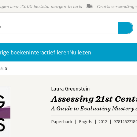
gen voor 23:00 besteld, morgen in huis
Gratis verzending
rige boeken
Interactief leren
Nu lezen
kills
Laura Greenstein
Assessing 21st Cent
A Guide to Evaluating Mastery
Paperback
Engels
2012
9781452218