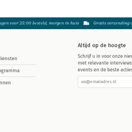
gen voor 23:00 besteld, morgen in huis
Gratis verzending
Altijd op de hoogte
Schrijf u in voor onze nie
diensten
met relevante interviews
events en de beste actie
rogramma
nnen