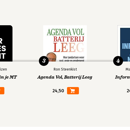
3
4
izen
Ron Steenkist
Ma
in je MT
Agenda Vol, Batterij Leeg
Infor
24,50
2