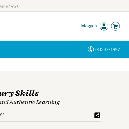
 vanaf €20
Inloggen
010-4731397
Personen
Trefwoorden
ury Skills
 and Authentic Learning
014