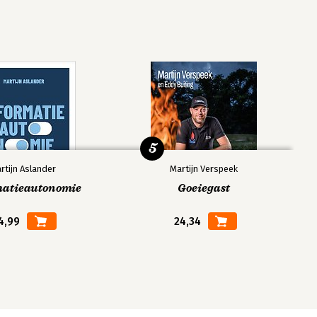
5
rtijn Aslander
Martijn Verspeek
matieautonomie
Goeiegast
4,99
24,34