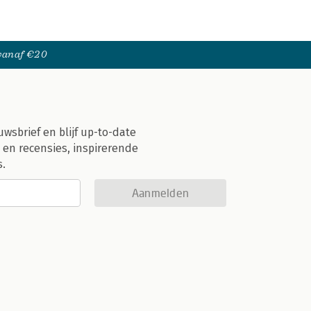
 vanaf €20
uwsbrief en blijf up-to-date
 en recensies, inspirerende
s.
Aanmelden