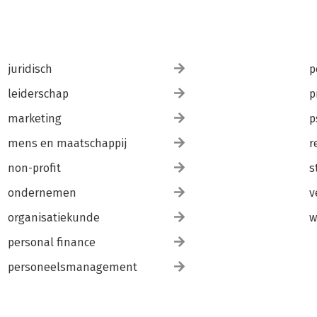
juridisch
p
leiderschap
p
marketing
p
mens en maatschappij
r
non-profit
s
ondernemen
v
organisatiekunde
w
personal finance
personeelsmanagement