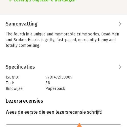
Levertijd ongeveer 8 werkdagen
Samenvatting
The fourth in a unique and memorable crime series, Dead Men
and Broken Hearts is gritty, fast-paced, mordantly funny and
totally compelling.
Specificaties
ISBN13:
9781472130969
Taal:
EN
Bindwijze:
Paperback
Aantal pagina's:
432
Uitgever:
Little, Brown Book Group
Lezersrecensies
Serie:
Lennox
Wees de eerste die een lezersrecensie schrijft!