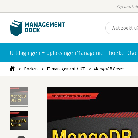
Op werkda
Uitdagingen + oplossingen
Managementboeken
Ove
Boeken
IT-management / ICT
MongoDB Basics