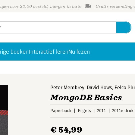
gen voor 23:00 besteld, morgen in huis
Gratis verzending
rige boeken
Interactief leren
Nu lezen
Peter Membrey
,
David Hows
,
Eelco Pl
MongoDB Basics
Paperback
Engels
2014
2014e druk
€ 54,99