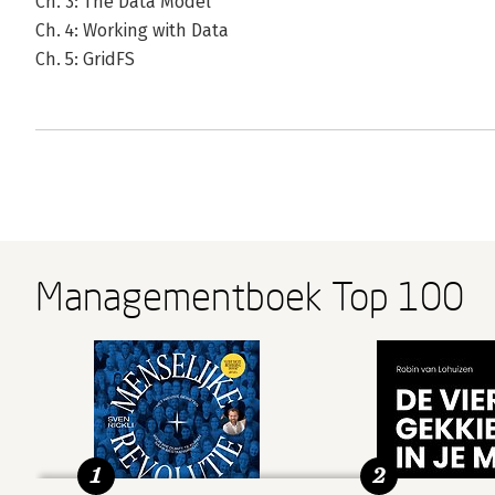
Ch. 3: The Data Model
Ch. 4: Working with Data
Ch. 5: GridFS
Managementboek Top 100
1
2