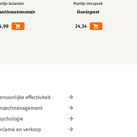
rtijn Aslander
Martijn Verspeek
matieautonomie
Goeiegast
4,99
24,34
ersoonlijke effectiviteit
rojectmanagement
sychologie
eclame en verkoop