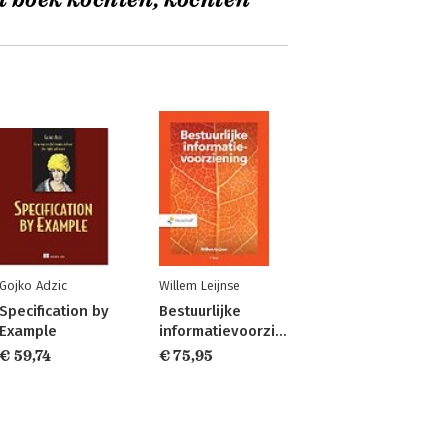
t boek kochten, kochten
Gojko Adzic
Willem Leijnse
Specification by
Bestuurlijke
Example
informatievoorziening
€ 59,74
€ 75,95