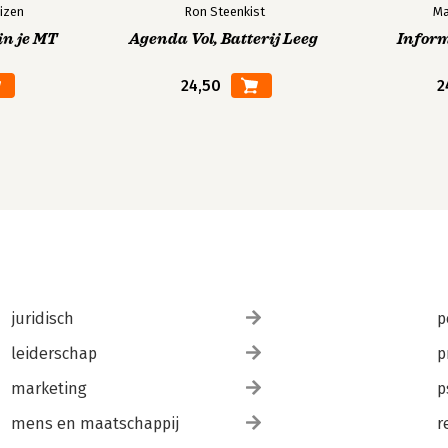
izen
Ron Steenkist
Ma
in je MT
Agenda Vol, Batterij Leeg
Infor
24,50
2
juridisch
p
leiderschap
p
marketing
p
mens en maatschappij
r