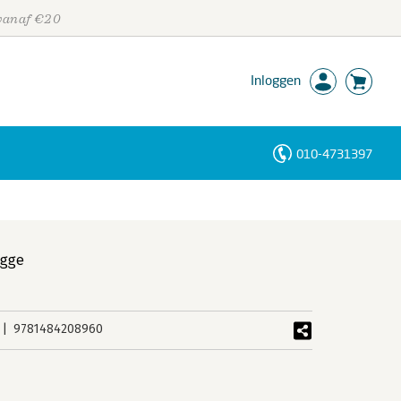
 vanaf €20
Inloggen
010-4731397
Personen
Trefwoorden
ugge
9781484208960