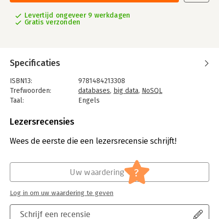
Levertijd ongeveer 9 werkdagen
Gratis verzonden
Specificaties
ISBN13:
9781484213308
Trefwoorden:
databases
,
big data
,
NoSQL
Taal:
Engels
Bindwijze:
paperback
Uitgever:
Apress
Lezersrecensies
Verschijningsdatum:
26-12-2015
Wees de eerste die een lezersrecensie schrijft!
Hoofdrubriek:
IT-management / ICT
?
Uw waardering
Log in om uw waardering te geven
Schrijf een recensie