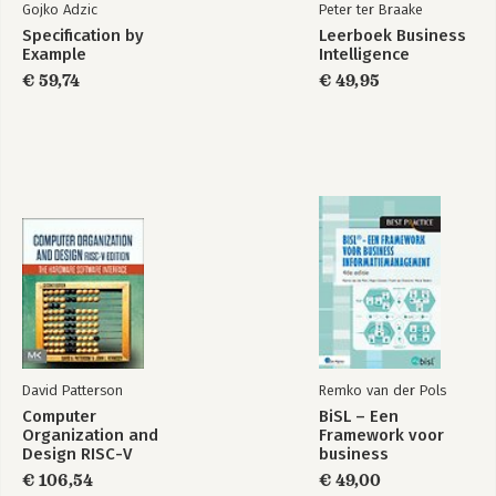
Gojko Adzic
Peter ter Braake
Specification by
Leerboek Business
Example
Intelligence
€ 59,74
€ 49,95
David Patterson
Remko van der Pols
Computer
BiSL – Een
Organization and
Framework voor
Design RISC-V
business
Edition
informatiemanagement
€ 106,54
€ 49,00