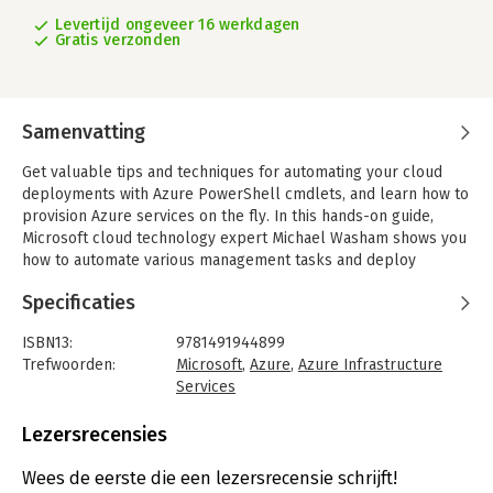
Levertijd ongeveer 16 werkdagen
Gratis verzonden
Samenvatting
Get valuable tips and techniques for automating your cloud
deployments with Azure PowerShell cmdlets, and learn how to
provision Azure services on the fly. In this hands-on guide,
Microsoft cloud technology expert Michael Washam shows you
how to automate various management tasks and deploy
solutions that are both complex and at scale.
Specificaties
By combining the native automation capabilities of PowerShell
with Azure Infrastructure Services, these powerful cmdlets
ISBN13:
9781491944899
enable you to create and configure virtual machines with ease.
Trefwoorden:
Microsoft
,
Azure
,
Azure Infrastructure
You’ll learn how to take advantage of these technologies to
Services
build complete virtual networks. If you have experience with
Taal:
Engels
PowerShell and Azure, you’re ready to get started.
Bindwijze:
paperback
Lezersrecensies
-Install and authenticate cmdlets to set up your environment
Aantal pagina's:
178
-Create and update virtual machines with Azure platform
Uitgever:
O'Reilly
Wees de eerste die een lezersrecensie schrijft!