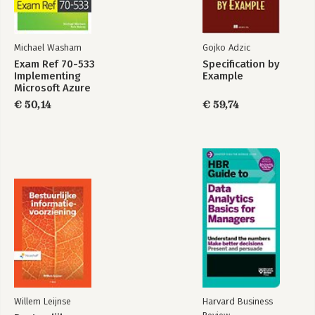
Michael Washam
Gojko Adzic
Exam Ref 70-533
Specification by
Implementing
Example
Microsoft Azure
Infrastructure
€ 50,14
€ 59,74
Solutions
Willem Leijnse
Harvard Business