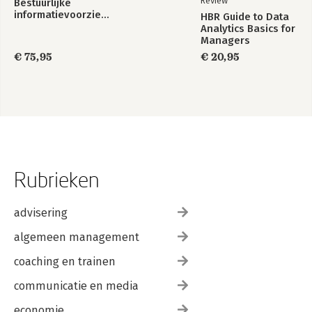
Review
Bestuurlijke
informatievoorziening
HBR Guide to Data
Analytics Basics for
Managers
€ 75,95
€ 20,95
Rubrieken
advisering
algemeen management
coaching en trainen
communicatie en media
economie