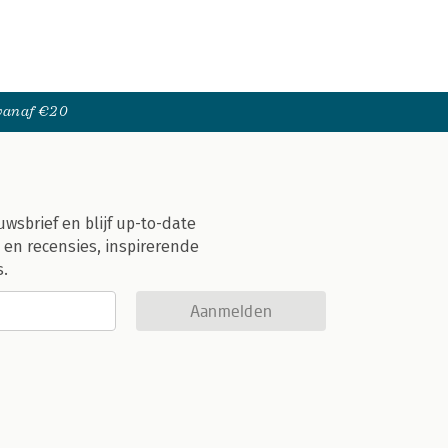
 vanaf €20
uwsbrief en blijf up-to-date
 en recensies, inspirerende
s.
Aanmelden