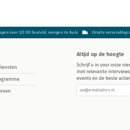
gen voor 23:00 besteld, morgen in huis
Gratis verzending
Altijd op de hoogte
Schrijf u in voor onze nie
diensten
met relevante interviews
events en de beste actie
rogramma
nnen