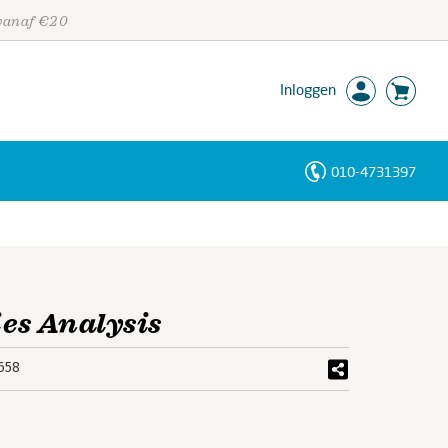
 vanaf €20
Inloggen
010-4731397
Personen
Trefwoorden
es Analysis
658