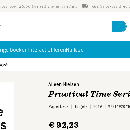
gen voor 23:00 besteld, morgen in huis
Gratis verzending
rige boeken
Interactief leren
Nu lezen
alysis
Aileen Nielsen
Practical Time Seri
Paperback
Engels
2019
9781492041
€ 92,23