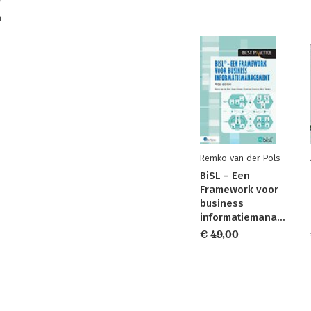
n
Remko van der Pols
BiSL – Een
Framework voor
business
informatiemanagement
€ 49,00