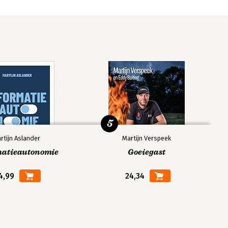
5
rtijn Aslander
Martijn Verspeek
matieautonomie
Goeiegast
4,99
24,34