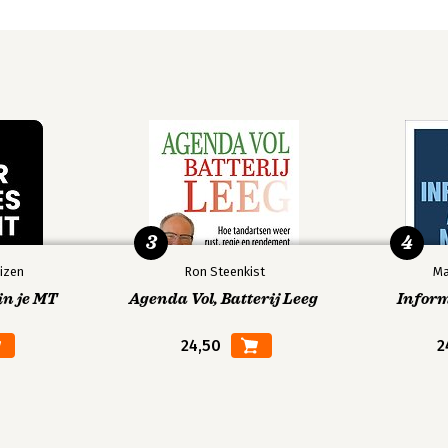
3
4
izen
Ron Steenkist
Ma
in je MT
Agenda Vol, Batterij Leeg
Infor
24,50
2