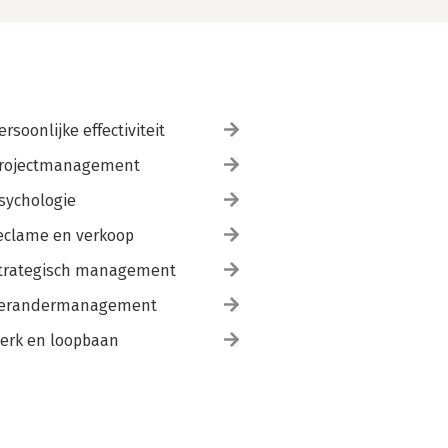
ersoonlijke effectiviteit
rojectmanagement
sychologie
eclame en verkoop
trategisch management
erandermanagement
erk en loopbaan