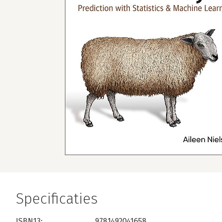
Specificaties
ISBN13:
9781492041658