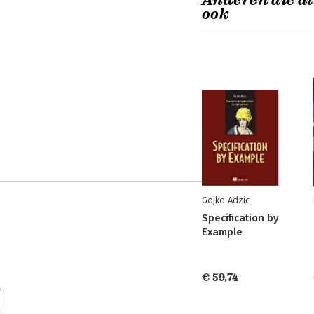
Anderen die di
ook
Gojko Adzic
Specification by
Example
€ 59,74