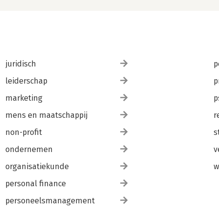
juridisch
p
leiderschap
p
marketing
p
mens en maatschappij
r
non-profit
s
ondernemen
v
organisatiekunde
w
personal finance
personeelsmanagement