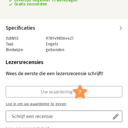
Levertijd ongeveer 13 werkdagen
Gratis verzonden
Specificaties
ISBN13:
9781498564427
Taal:
Engels
Bindwijze:
gebonden
Aantal pagina's:
258
Uitgever:
Lexington Books
Lezersrecensies
Verschijningsdatum:
15-11-2018
Wees de eerste die een lezersrecensie schrijft!
Hoofdrubriek:
Mens en maatschappij
?
Uw waardering
Log in om uw waardering te geven
Schrijf een recensie