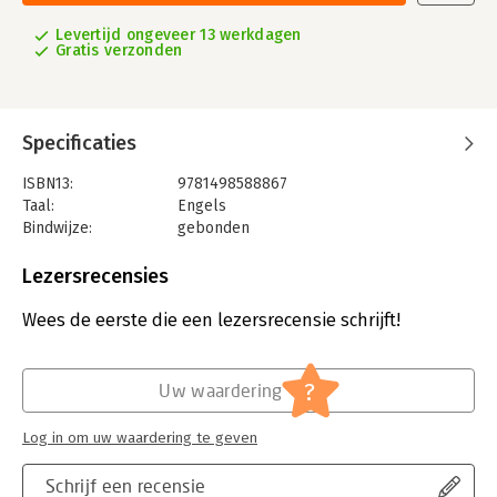
Levertijd ongeveer 13 werkdagen
Gratis verzonden
Specificaties
ISBN13:
9781498588867
Taal:
Engels
Bindwijze:
gebonden
Aantal pagina's:
288
Uitgever:
Lexington Books
Lezersrecensies
Verschijningsdatum:
20-11-2019
Wees de eerste die een lezersrecensie schrijft!
Hoofdrubriek:
Mens en maatschappij
?
Uw waardering
Log in om uw waardering te geven
Schrijf een recensie