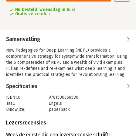
Nu besteld, woensdag in huis
Gratis verzonden
Samenvatting
New Pedagogies for Deep Learning (NDPL) provides a
comprehensive strategy for systemwide transformation. Using
the 6 competencies of NDPL and a wealth of vivid examples,
Fullan re-defines and re-examines what deep learning is and
identifies the practical strategies for revolutionizing learning
and leadership.
Specificaties
ISBN13:
9781506368580
Taal:
Engels
Bindwijze:
paperback
Aantal pagina's:
208
Uitgever:
Sage
Lezersrecensies
Verschijningsdatum:
25-3-2021
Wees de eerste die een lezersrecensie schrijft!