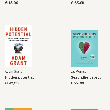
€ 18,90
€ 65,95
De vijf essenties
The New Meaning
van leidinggeven
of Educational
aan een PLG
Change
Bekijk alle boeken
Adam Grant
Val Morrison
Hidden potential
Gezondheidspsychologie
€ 22,99
€ 72,99