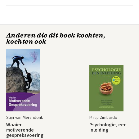
Andere boeken door Michael Fullan
Anderen die dit boek kochten,
kochten ook
Leading in a Culture
De zes geheimen
of Change
van verandering
Stijn van Merendonk
Philip Zimbardo
Waaier
Psychologie, een
motiverende
inleiding
gespreksvoering