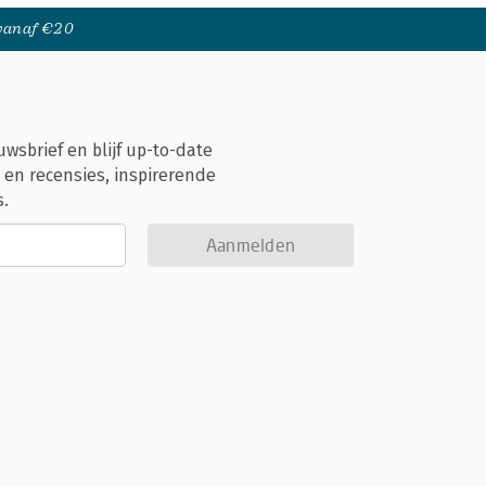
 vanaf €20
uwsbrief en blijf up-to-date
 en recensies, inspirerende
s.
Aanmelden