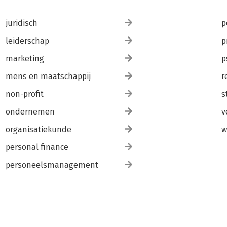
juridisch
p
leiderschap
p
marketing
p
mens en maatschappij
r
non-profit
s
ondernemen
v
organisatiekunde
w
personal finance
personeelsmanagement