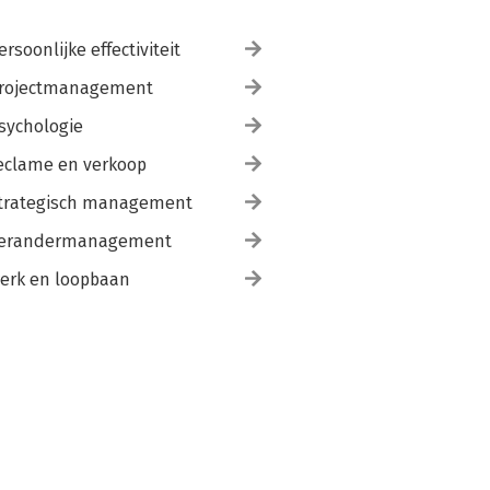
ersoonlijke effectiviteit
rojectmanagement
sychologie
eclame en verkoop
trategisch management
erandermanagement
erk en loopbaan