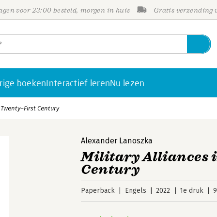
gen voor 23:00 besteld, morgen in huis
Gratis verzending
rige boeken
Interactief leren
Nu lezen
e Twenty–First Century
Alexander Lanoszka
Military Alliances 
Century
Paperback
Engels
2022
1e druk
9