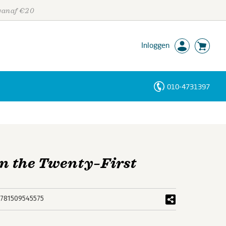
 vanaf €20
Inloggen
010-4731397
Personen
Trefwoorden
in the Twenty–First
781509545575