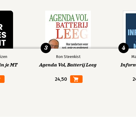
3
4
izen
Ron Steenkist
Ma
in je MT
Agenda Vol, Batterij Leeg
Infor
24,50
2