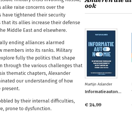
Anderen die di
ook
s alike raise concerns over the
s have tightened their security
hat its allies increase their defense
 the Middle East and elsewhere.
ally ending alliances alarmed
members into its ranks. Military
explore fully the politics that shape
on through the various challenges that
six thematic chapters, Alexander
inated our understanding of how
Martijn Aslander
e present.
Informatieautonomie
led by their internal difficulties,
€ 24,99
re, prone to dysfunction.