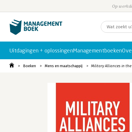
Op werkda
Uitdagingen + oplossingen
Managementboeken
Ove
Boeken
Mens en maatschappij
Military Alliances in th