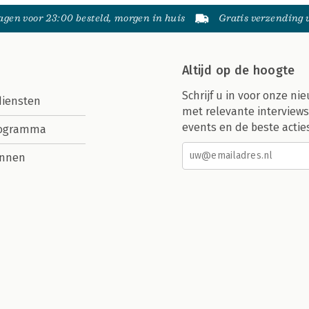
gen voor 23:00 besteld, morgen in huis
Gratis verzending
Altijd op de hoogte
Schrijf u in voor onze nie
diensten
met relevante interviews
events en de beste actie
rogramma
nnen