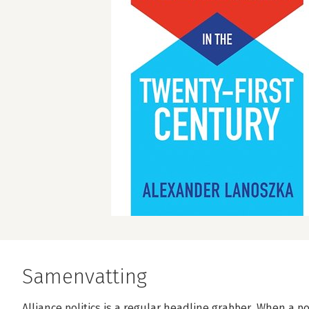
Samenvatting
Alliance politics is a regular headline grabber. When a pos