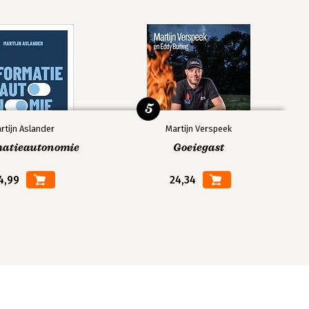
5
rtijn Aslander
Martijn Verspeek
matieautonomie
Goeiegast
4,99
24,34