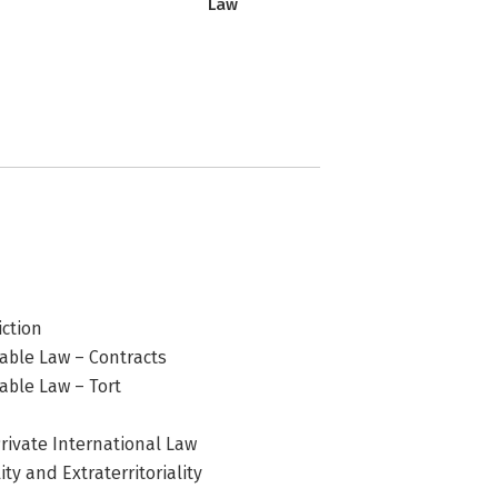
Law
iction
cable Law – Contracts
able Law – Tort
rivate International Law
ty and Extraterritoriality