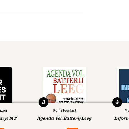
3
4
izen
Ron Steenkist
Ma
in je MT
Agenda Vol, Batterij Leeg
Infor