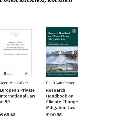
t boek kochten, kochten
Geert Van Calster
Geert Van Calster
European Private
Research
International Law
Handbook on
at 50
Climate Change
Mitigation Law
€ 69,43
€ 99,95