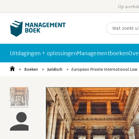
Op werkda
Uitdagingen + oplossingen
Managementboeken
Ove
Boeken
Juridisch
European Private International Law