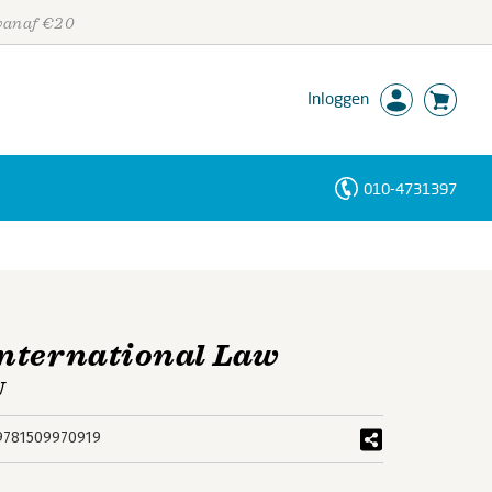
 vanaf €20
Inloggen
010-4731397
Personen
Trefwoorden
International Law
U
9781509970919