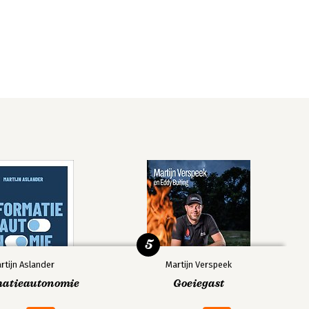
5
rtijn Aslander
Martijn Verspeek
matieautonomie
Goeiegast