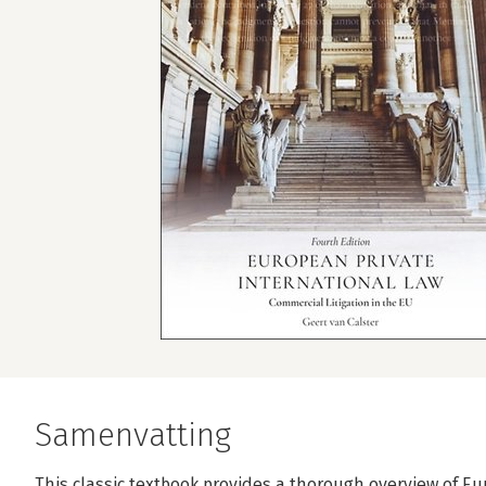
Samenvatting
This classic textbook provides a thorough overview of Eur