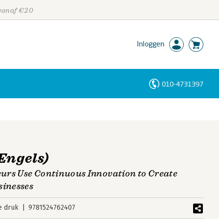
 vanaf €20
Inloggen
010-4731397
Personen
Trefwoorden
Engels)
urs Use Continuous Innovation to Create
sinesses
e druk
9781524762407