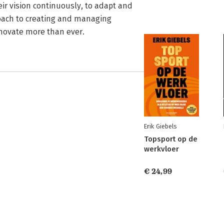
eir vision continuously, to adapt and
pproach to creating and managing
novate more than ever.
Erik Giebels
Topsport op de
werkvloer
€ 24,99