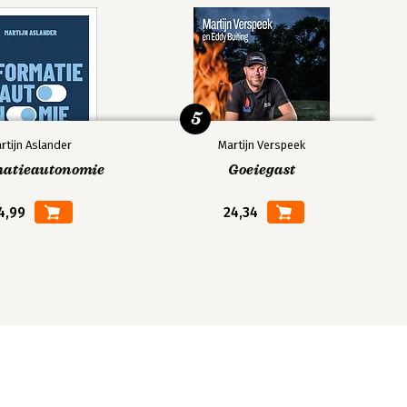
5
rtijn Aslander
Martijn Verspeek
matieautonomie
Goeiegast
4,99
24,34