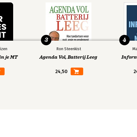
3
4
izen
Ron Steenkist
Ma
in je MT
Agenda Vol, Batterij Leeg
Infor
24,50
2