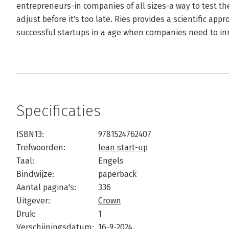
entrepreneurs-in companies of all sizes-a way to test th
adjust before it's too late. Ries provides a scientific a
successful startups in a age when companies need to in
Specificaties
ISBN13:
9781524762407
Trefwoorden:
lean start-up
Taal:
Engels
Bindwijze:
paperback
Aantal pagina's:
336
Uitgever:
Crown
Druk:
1
Verschijningsdatum:
16-9-2024