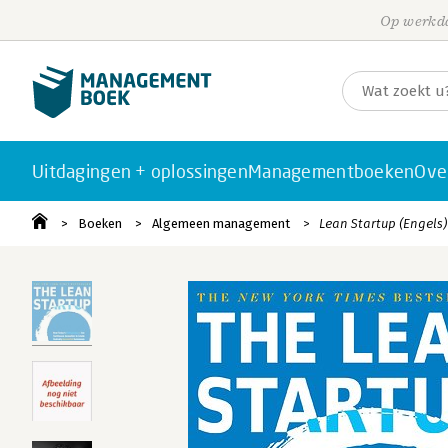
Op werkda
Uitdagingen + oplossingen
Managementboeken
Ove
Boeken
Algemeen management
Lean Startup (Engels)