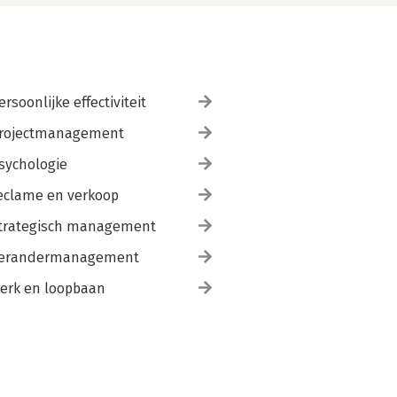
ersoonlijke effectiviteit
rojectmanagement
sychologie
eclame en verkoop
trategisch management
erandermanagement
erk en loopbaan