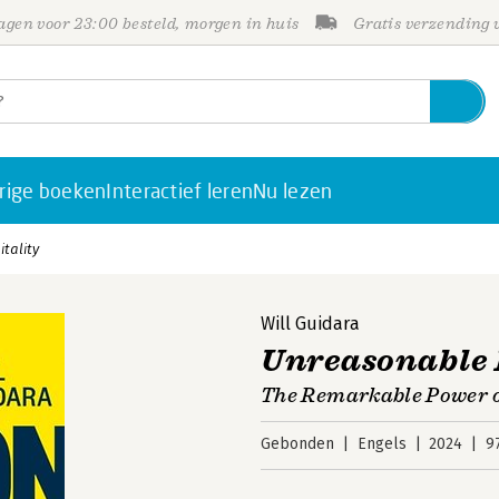
gen voor 23:00 besteld, morgen in huis
Gratis verzending
rige boeken
Interactief leren
Nu lezen
tality
Will Guidara
Unreasonable 
The Remarkable Power o
Gebonden
Engels
2024
9