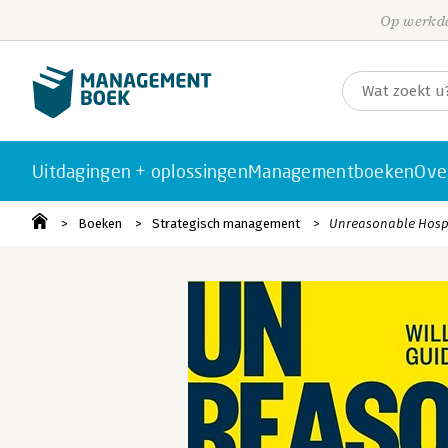
Op werkda
Uitdagingen + oplossingen
Managementboeken
Ove
Boeken
Strategisch management
Unreasonable Hospi