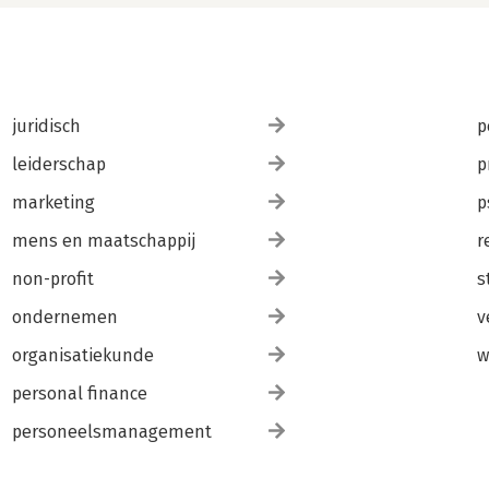
juridisch
p
leiderschap
p
marketing
p
mens en maatschappij
r
non-profit
s
ondernemen
v
organisatiekunde
w
personal finance
personeelsmanagement