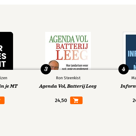
3
4
izen
Ron Steenkist
Ma
in je MT
Agenda Vol, Batterij Leeg
Infor
24,50
2