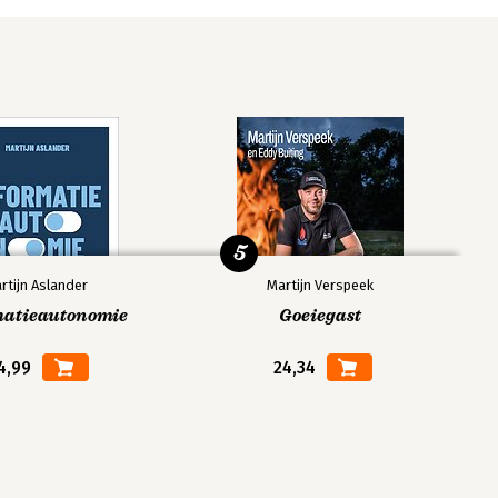
5
rtijn Aslander
Martijn Verspeek
matieautonomie
Goeiegast
4,99
24,34