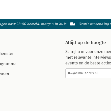
gen voor 23:00 besteld, morgen in huis
Gratis verzending
Altijd op de hoogte
Schrijf u in voor onze nie
diensten
met relevante interviews
events en de beste actie
rogramma
nnen