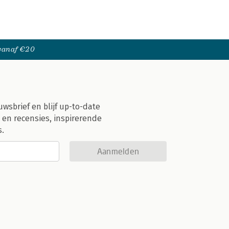
 vanaf €20
uwsbrief en blijf up-to-date
 en recensies, inspirerende
s.
Aanmelden