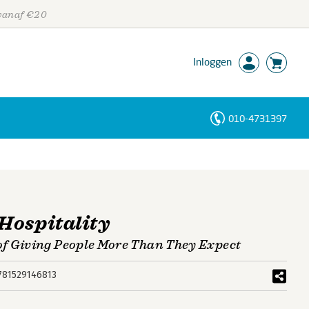
 vanaf €20
Inloggen
010-4731397
Personen
Trefwoorden
Hospitality
f Giving People More Than They Expect
781529146813