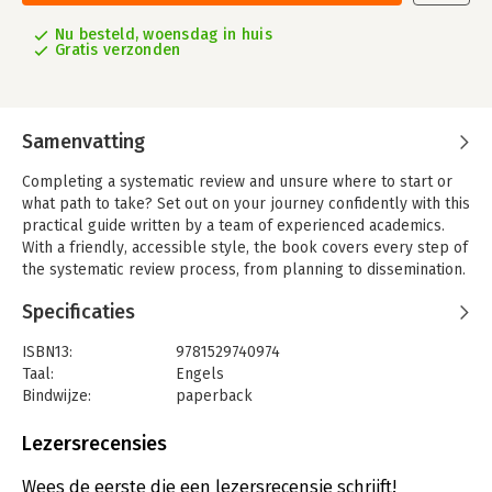
Nu besteld, woensdag in huis
Gratis verzonden
Samenvatting
Completing a systematic review and unsure where to start or
what path to take? Set out on your journey confidently with this
practical guide written by a team of experienced academics.
With a friendly, accessible style, the book covers every step of
the systematic review process, from planning to dissemination.
This book will help you to:
Specificaties
• Work with qualitative, quantitative and mixed methods data
ISBN13:
9781529740974
Taal:
Engels
• Understand the how-to of systematic reviews with a range of
Bindwijze:
paperback
real-life examples and case studies
Aantal pagina's:
376
Uitgever:
Sage
• Learn from students who have been in your shoes with FAQs
Lezersrecensies
Druk:
3
taken from actual supervision meetings.
Verschijningsdatum:
22-12-2023
Wees de eerste die een lezersrecensie schrijft!