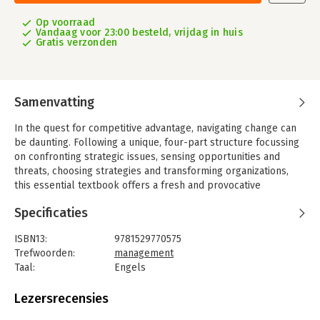
Op voorraad
Vandaag voor 23:00 besteld, vrijdag in huis
Gratis verzonden
Samenvatting
In the quest for competitive advantage, navigating change can
be daunting. Following a unique, four-part structure focussing
on confronting strategic issues, sensing opportunities and
threats, choosing strategies and transforming organizations,
this essential textbook offers a fresh and provocative
perspective on strategic management.
Specificaties
ISBN13:
9781529770575
Trefwoorden:
management
Taal:
Engels
Bindwijze:
paperback
Aantal pagina's:
680
Lezersrecensies
Uitgever:
Sage