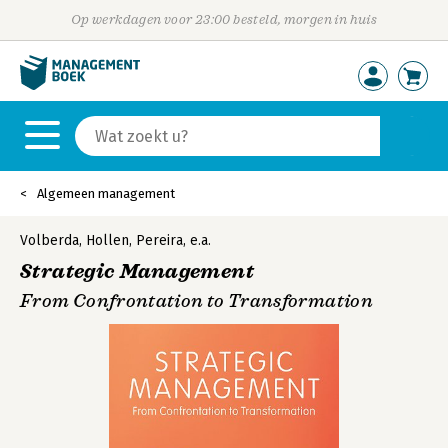
Op werkdagen voor 23:00 besteld, morgen in huis
Algemeen management
Volberda
,
Hollen
,
Pereira
,
e.a.
Strategic Management
From Confrontation to Transformation