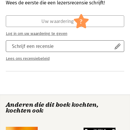
Verschijningsdatum:
25-1-2024
Wees de eerste die een lezersrecensie schrijft!
Hoofdrubriek:
Algemeen management
?
Uw waardering
Log in om uw waardering te geven
Schrijf een recensie
Lees ons recensiebeleid
Anderen die dit boek kochten,
kochten ook