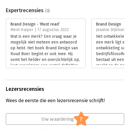
Aantal pagina's:
407
and a wealth of appealing examples make this book widely
Uitgever:
Pearson Education NL
applicable.
Expertrecensies
(3)
Druk:
7
Verschijningsdatum:
8-8-2022
Brand Design - ‘Must read’
Brand Design
Ment Kuiper | 17 augustus 2022
Jeanine Dijkhuis | 
Hoofdrubriek:
Marketing
Wat is een merk? Een vraag waar je
Het ontwikkelen v
mogelijk niet meteen een antwoord
een merk ligt erg 
op hebt. Het boek Brand Design van
ontwikkeling van 
Ruud Boer begint er ook mee. Hij
bedrijfsfilosofie.
somt het helder en overzichtelijk op,
bestaat uit een t
laat vervolgens een aantal definities
markt en de posit
zien en neemt ons dan mee in het
die toekomst ten 
hele speelveld van marketing. Van de
concurrenten. He
verschillende soorten merken tot en
merk is dus een 
Lezersrecensies
met de ontwikkelingen in het
zorgvuldig proces
marketingvak.
Lees verder
Wees de eerste die een lezersrecensie schrijft!
Lees verder
?
Uw waardering