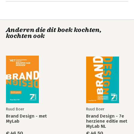
7 Digitale merkuitingen
8 Merkactivatie
Brand Design - 7e
Brand Design - met
Anderen die dit boek kochten,
herziene editie met
MyLab
kochten ook
MyLab NL
toegangscode
Bekijk alle boeken
Ruud Boer
Ruud Boer
Brand Design - met
Brand Design - 7e
MyLab
herziene editie met
MyLab NL
toegangscode
€ 46,50
€ 46,50