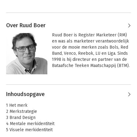
Over Ruud Boer
Ruud Boer is Register Marketeer (RM) 
en was als marketeer verantwoordelijk 
voor de mooie merken zoals Bols, Red 
Band, Venco, Reebok, LU en Liga. Sinds 
1998 is hij directeur en partner van de 
Bataafsche Teeken Maatschappij (BTM). 
Met dit Rotterdamse bureau voor Brand 
Design helpt hij b2b- en b2c-merken 
Andere boeken door Ruud Boer
om te groeien vanuit merkstrategie en 
vormgeving. Hij is bestuurslid van de 
Inhoudsopgave
NIMA Brand Design Community, geeft 
les bij de Beeckestijn Business School, 
1 Het merk
verzorgt de workshops en geeft 
2 Merkstrategie
lezingen in binnen- en buitenland.
3 Brand Design
4 Mentale merkidentiteit
5 Visuele merkidentiteit
6 Fysieke merkuitingen