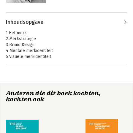
Met dit Rotterdamse bureau voor Brand 
Design helpt hij b2b- en b2c-merken 
om te groeien vanuit merkstrategie en 
vormgeving. Hij is bestuurslid van de 
Inhoudsopgave
NIMA Brand Design Community, geeft 
les bij de Beeckestijn Business School, 
1 Het merk
verzorgt de workshops en geeft 
2 Merkstrategie
lezingen in binnen- en buitenland.
3 Brand Design
4 Mentale merkidentiteit
5 Visuele merkidentiteit
6 Fysieke merkuitingen
7 Digitale merkuitingen
8 Merkactivatie
Anderen die dit boek kochten,
kochten ook