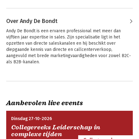
Over Andy De Bondt
Andy De Bondt is een ervaren professional met meer dan 
vijftien jaar expertise in sales. Zijn specialisatie ligt in het 
opzetten van directe saleskanalen en hij beschikt over 
diepgaande kennis van directe en callcenterverkoop, 
aangevuld met brede marketingvaardigheden voor zowel B2C- 
als B2B-kanalen.

Met bewezen succes in het implementeren van effectieve 
Andere boeken door Andy De Bondt
verkoopstrategieën en het behalen van groeidoelen heeft hij 
zich gedurende zijn carrière ontwikkeld tot een zeer 
klantgerichte professional, bekwaam in het opbouwen van 
sterke relaties. Deze eigenschappen hebben in belangrijke 
Aanbevolen live events
mate bijgedragen aan zijn succes in sales.

Zijn toewijding ligt in het leveren van vernieuwende 
Dinsdag 27-10-2026
oplossingen en het realiseren van zakelijk succes. Altijd 
Collegereeks Leiderschap in
gericht op het aangaan van nieuwe uitdagingen en het verder 
complexe tijden
ontwikkelen van zijn kennis en expertise, is Andy klaar om 