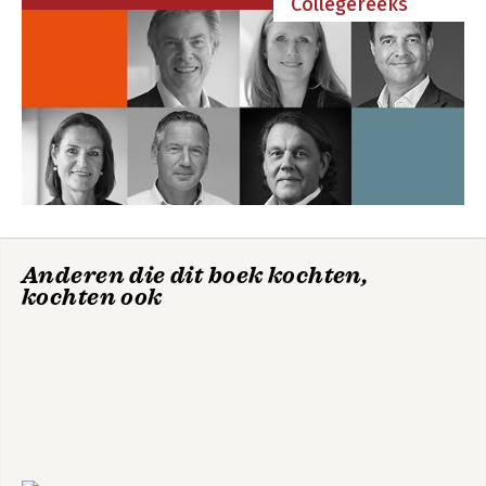
Collegereeks
samen te werken aan het verwezenlijken van 
salesdoelstellingen.
Blueprint voor
Productief met
zelfverzekerd
ADHD
ondernemen
Anderen die dit boek kochten,
kochten ook
Marketingplan in
beeld