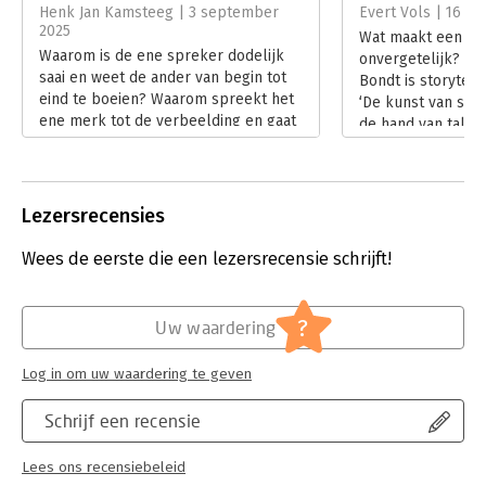
Hoofdrubriek:
Marketing
Henk Jan Kamsteeg | 3 september
Evert Vols | 16 jul
2025
Wat maakt een me
Waarom is de ene spreker dodelijk
onvergetelijk? Vo
saai en weet de ander van begin tot
Bondt is storytelli
eind te boeien? Waarom spreekt het
‘De kunst van stor
ene merk tot de verbeelding en gaat
de hand van tallo
de ander verloren in de grote massa?
praktijkvoorbeeld
Verschil zit hem in de kunst van
verhalen zorgen v
storytelling. Andy de Bondt neemt
herkenning. In zij
ons in een dun, maar waardevol
Evert Vols in deze
Lezersrecensies
boekje mee.
vertelkunst.
Lees verder
Lees verder
Wees de eerste die een lezersrecensie schrijft!
?
Uw waardering
Log in om uw waardering te geven
Schrijf een recensie
Lees ons recensiebeleid