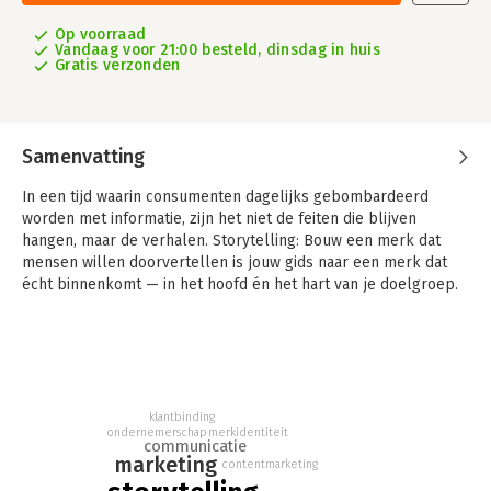
Op voorraad
Vandaag voor 21:00 besteld, dinsdag in huis
Gratis verzonden
Samenvatting
In een tijd waarin consumenten dagelijks gebombardeerd
worden met informatie, zijn het niet de feiten die blijven
hangen, maar de verhalen. Storytelling: Bouw een merk dat
mensen willen doorvertellen is jouw gids naar een merk dat
écht binnenkomt — in het hoofd én het hart van je doelgroep.
Aan de hand van inzichten uit de psychologie van storytelling
en inspirerende voorbeelden van merken zoals Patagonia,
Starbucks, Nike en Airbnb, ontdek je hoe je jouw merkverhaal
tot leven brengt. Je leert hoe je de essentie van je merk
helder krijgt, hoe je die vertaalt naar een sterke
klantbinding
merkpersoonlijkheid en hoe je echte merkbeleving creëert die
ondernemerschap
merkidentiteit
communicatie
mensen raakt. Je ontdekt hoe je emoties doelgericht
marketing
contentmarketing
aanspreekt in je communicatie, hoe je storytelling slim inzet