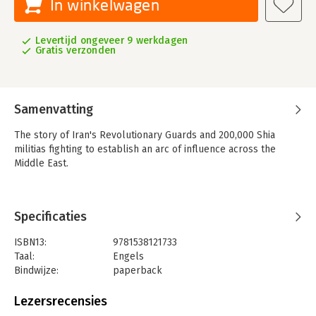
In winkelwagen
Levertijd ongeveer 9 werkdagen
Gratis verzonden
Samenvatting
The story of Iran's Revolutionary Guards and 200,000 Shia
militias fighting to establish an arc of influence across the
Middle East.
Specificaties
ISBN13:
9781538121733
Taal:
Engels
Bindwijze:
paperback
Aantal pagina's:
226
Uitgever:
Rowman & Littlefield UK
Lezersrecensies
Verschijningsdatum:
9-11-2018