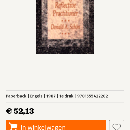
Paperback
Engels
1987
1e druk
9781555422202
€ 52,13
In winkelwagen