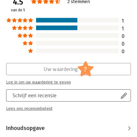
4.5
Druk:
1
2 stemmen
Hoofdrubriek:
Advisering
van de 5
1
1
0
0
0
?
Uw waardering
Log in om uw waardering te geven
Schrijf een recensie
Lees ons recensiebeleid
Inhoudsopgave