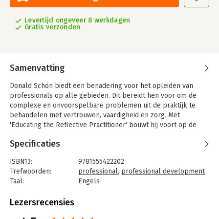
Levertijd ongeveer 8 werkdagen
Gratis verzonden
Samenvatting
Donald Schön biedt een benadering voor het opleiden van
professionals op alle gebieden. Dit bereidt hen voor om de
complexe en onvoorspelbare problemen uit de praktijk te
behandelen met vertrouwen, vaardigheid en zorg. Met
'Educating the Reflective Practitioner' bouwt hij voort op de
concepten voor professionele bekwaamheid die hij
Specificaties
introduceerde in zijn klassieker 'The Reflective Practitioner'.
ISBN13:
9781555422202
Trefwoorden:
professional
,
professional development
Taal:
Engels
Bindwijze:
paperback
Aantal pagina's:
355
Lezersrecensies
Uitgever:
Jossey Bass