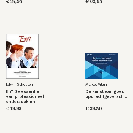
€ 34,95
€ 62,95
Edwin Schouten
Marcel Vilain
En? De essentie
De kunst van goed
van professioneel
opdrachtgeverschap
onderzoek en
advies, Handboek
€ 19,95
€ 39,50
voor studenten en
docenten