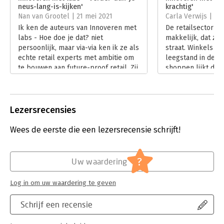
neus-lang-is-kijken'
krachtig'
Hoofdrubriek:
Verandermanagement
Nan van Grootel | 21 mei 2021
Carla Verwijs | 12
Ik ken de auteurs van Innoveren met
De retailsector he
labs - Hoe doe je dat? niet
makkelijk, dat zie
persoonlijk, maar via-via ken ik ze als
straat. Winkels di
echte retail experts met ambitie om
leegstand in de b
te bouwen aan future-proof retail. Zij
shoppen lijkt de v
zijn in staat om leren door te doen
Retail kan innovat
toe te passen in winkelgebieden en
heeft vaak niet de 
binnensteden.
mogelijkheden om
Lees verder
bezig te zijn.
Lezersrecensies
Lees verder
Wees de eerste die een lezersrecensie schrijft!
?
Uw waardering
Log in om uw waardering te geven
Schrijf een recensie