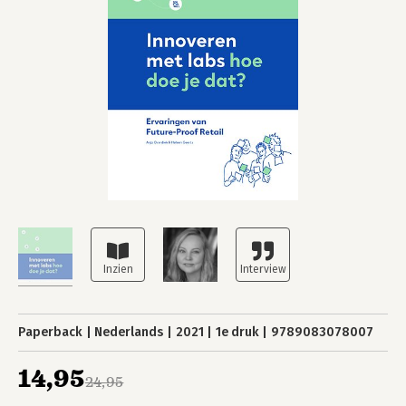
Paperback
Nederlands
2021
1e druk
9789083078007
14,95
24,95