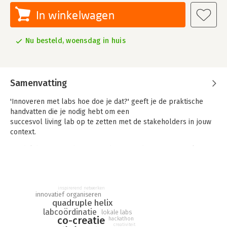
In winkelwagen
Nu besteld, woensdag in huis
Samenvatting
'Innoveren met labs hoe doe je dat?' geeft je de praktische
handvatten die je nodig hebt om een
succesvol living lab op te zetten met de stakeholders in jouw
context.
Ontdek hoe je met hen en studenten in de regio samen kunt
werken aan innovatieve oplossingen voor complexe
vraagstukken. Met als doel: een vitale en toekomstbestendige
omgeving.
inspirerend netwerken
innovatief organiseren
quadruple helix
labcoördinatie
lokale labs
co-creatie
hackathon
creativiteit