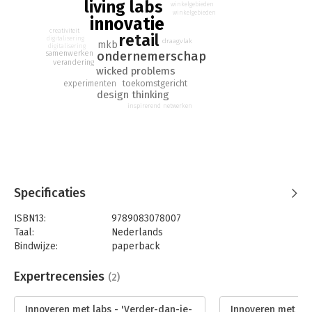
living labs
winkelgebieden
winkelgebieden
innovatie
creativiteit
retail
digitalisering
draagvlak
mkb
digitalisering
ondernemerschap
samenwerken
verandering
wicked problems
toekomstgericht
experimenten
design thinking
inspirerend netwerken
Specificaties
ISBN13:
9789083078007
Taal:
Nederlands
Bindwijze:
paperback
Aantal pagina's:
107
Uitgever:
De Haagse Hogeschool
Expertrecensies
(2)
Druk:
1
Verschijningsdatum:
10-1-2021
Innoveren met labs - 'Verder-dan-je-
Innoveren met lab