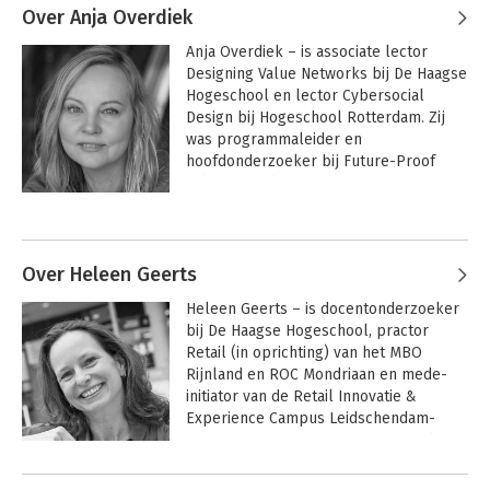
Over Anja Overdiek
Anja Overdiek – is associate lector 
Designing Value Networks bij De Haagse 
Hogeschool en lector Cybersocial 
Design bij Hogeschool Rotterdam. Zij 
was programmaleider en 
hoofdonderzoeker bij Future-Proof 
Labs en mede-oprichter van het 
Expertisenetwerk Systemisch Co-design 
Andere boeken door Anja Overdiek
(ESC). 
Over Heleen Geerts
Heleen Geerts – is docentonderzoeker 
bij De Haagse Hogeschool, practor 
Retail (in oprichting) van het MBO 
Rijnland en ROC Mondriaan en mede-
initiator van de Retail Innovatie & 
Experience Campus Leidschendam-
Voorburg. Zij was projectmanager bij 
Future-Proof Retail.